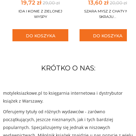
19,72 zł
13,60 zł
29,00 zł
20,00 zł
IDA I KONIE Z ZIELONEJ
SZARA MYSZ Z CHATY NA
WYSPY
SKRAJU...
DO KOSZYKA
DO KOSZYKA
KRÓTKO O NAS:
motyleksiazkowe.pl to księgarnia internetowa i dystrybutor
książek z Warszawy.
Oferujemy tytuły od różnych wydawców - zarówno
początkujących, jeszcze nieznanych, jak i tych bardziej
popularnych. Specjalizujemy się jednak w niszowych
wydawnictwach. Miłośnik książek znajdzie u nas pozycje z wielu