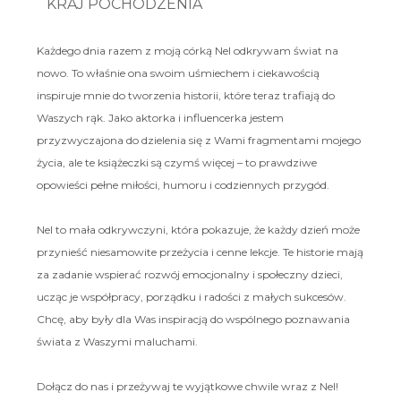
KRAJ POCHODZENIA
Każdego dnia razem z moją córką Nel odkrywam świat na
nowo. To właśnie ona swoim uśmiechem i ciekawością
inspiruje mnie do tworzenia historii, które teraz trafiają do
Waszych rąk. Jako aktorka i influencerka jestem
przyzwyczajona do dzielenia się z Wami fragmentami mojego
życia, ale te książeczki są czymś więcej – to prawdziwe
opowieści pełne miłości, humoru i codziennych przygód.
Nel to mała odkrywczyni, która pokazuje, że każdy dzień może
przynieść niesamowite przeżycia i cenne lekcje. Te historie mają
za zadanie wspierać rozwój emocjonalny i społeczny dzieci,
ucząc je współpracy, porządku i radości z małych sukcesów.
Chcę, aby były dla Was inspiracją do wspólnego poznawania
świata z Waszymi maluchami.
Dołącz do nas i przeżywaj te wyjątkowe chwile wraz z Nel!