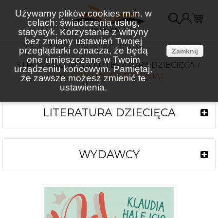
Używamy plików cookies m.in. w
celach: świadczenia usług,
K
statystyk. Korzystanie z witryny
bez zmiany ustawień Twojej
(
przeglądarki oznacza, że będą
Zamknij
one umieszczane w Twoim
STRONA GŁÓWNA
LITERATURA DZIECIĘCA
urządzeniu końcowym. Pamiętaj,
NEL SZYKUJE SIĘ DO ŚWIĄT
że zawsze możesz zmienić te
ustawienia.
LITERATURA DZIECIĘCA
WYDAWCY