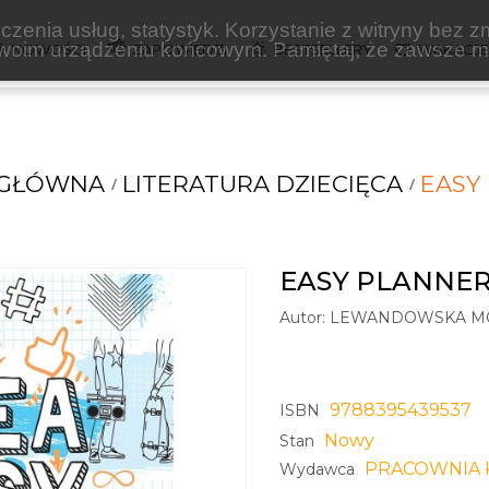
zenia usług, statystyk. Korzystanie z witryny bez z
oim urządzeniu końcowym. Pamiętaj, że zawsze mo
NOWOŚCI
ZAPOWIEDZI
BESTSELLERY
WAKACJ
 GŁÓWNA
LITERATURA DZIECIĘCA
EASY
EASY PLANNE
Autor:
LEWANDOWSKA MO
9788395439537
ISBN
Nowy
Stan
PRACOWNIA K
Wydawca