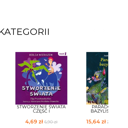
KATEGORII
STWORZENIE ŚWIATA
PARADOKS
CZĘŚĆ I
BAZYLISZKA
4,69 zł
15,64 zł
6,90 zł
23,00 zł