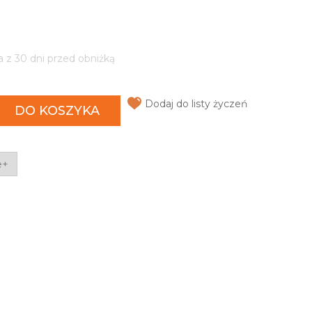
a z 30 dni przed obniżką
Dodaj do listy życzeń
DO KOSZYKA
e+