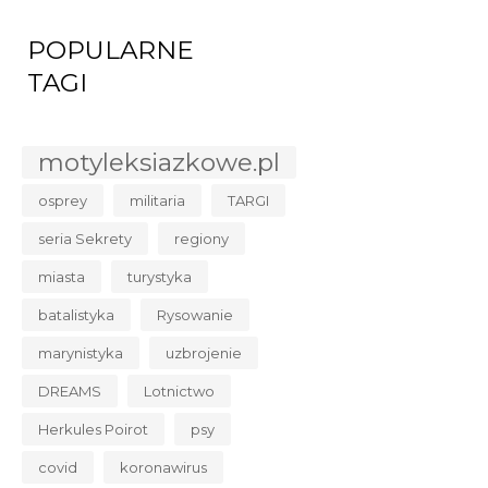
POPULARNE
TAGI
motyleksiazkowe.pl
osprey
militaria
TARGI
seria Sekrety
regiony
miasta
turystyka
batalistyka
Rysowanie
marynistyka
uzbrojenie
DREAMS
Lotnictwo
Herkules Poirot
psy
covid
koronawirus