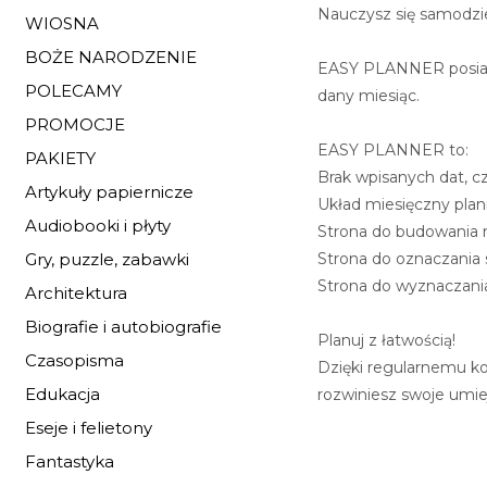
Nauczysz się samodzie
WIOSNA
BOŻE NARODZENIE
EASY PLANNER posiada 
POLECAMY
dany miesiąc.
PROMOCJE
EASY PLANNER to:
PAKIETY
Brak wpisanych dat, 
Artykuły papiernicze
Układ miesięczny plan
Audiobooki i płyty
Strona do budowania
Strona do oznaczania
Gry, puzzle, zabawki
Strona do wyznaczania
Architektura
Biografie i autobiografie
Planuj z łatwością!
Czasopisma
Dzięki regularnemu ko
Edukacja
rozwiniesz swoje umie
Eseje i felietony
Fantastyka