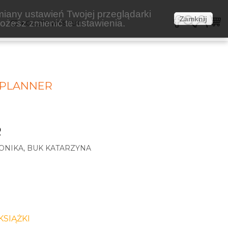
miany ustawień Twojej przeglądarki
Zamknij
żesz zmienić te ustawienia.
E
KOSZTY WYSYŁKI
 PLANNER
R
NIKA, BUK KATARZYNA
SIĄŻKI