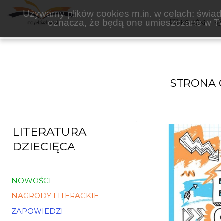
PRACOWNIA KSIĄŻKI
Używamy plików cookies m.in. w celach: świadc
oznacza, że będą one umieszczane w Tw
KSIĄŻKI
STRONA
LITERATURA
DZIECIĘCA
NOWOŚCI
NAGRODY LITERACKIE
ZAPOWIEDZI