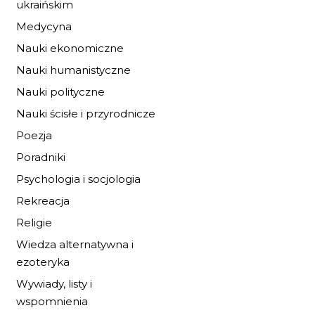
ukraińskim
Medycyna
Nauki ekonomiczne
Nauki humanistyczne
Nauki polityczne
Nauki ścisłe i przyrodnicze
Poezja
Poradniki
Psychologia i socjologia
Rekreacja
Religie
Wiedza alternatywna i
ezoteryka
IDA I KONIE Z
Wywiady, listy i
ZIELONEJ WYSPY
wspomnienia
19,72 zł
29,00 zł