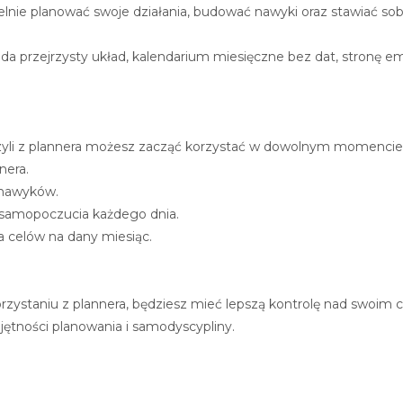
lnie planować swoje działania, budować nawyki oraz stawiać sobi
przejrzysty układ, kalendarium miesięczne bez dat, stronę em
czyli z plannera możesz zacząć korzystać w dowolnym momencie
nera.
 nawyków.
 samopoczucia każdego dnia.
 celów na dany miesiąc.
rzystaniu z plannera, będziesz mieć lepszą kontrolę nad swoim c
jętności planowania i samodyscypliny.