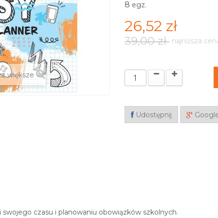
8
egz.
26,52 zł
39,00 zł
najniższa cen
z większe
Udostępnij
Googl
i swojego czasu i planowaniu obowiązków szkolnych.