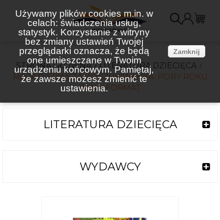
Używamy plików cookies m.in. w
celach: świadczenia usług,
K
statystyk. Korzystanie z witryny
bez zmiany ustawień Twojej
(
przeglądarki oznacza, że będą
Zamknij
one umieszczane w Twoim
STRONA GŁÓWNA
LITERATURA DZIECIĘCA
urządzeniu końcowym. Pamiętaj,
MOJA PIERWSZA WYSZUKIWANKA. PORY ROKU
że zawsze możesz zmienić te
ustawienia.
/MAŁY FORMAT
LITERATURA DZIECIĘCA
WYDAWCY