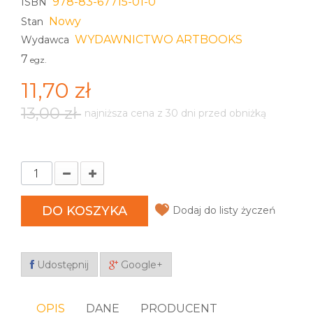
978-83-67715-01-0
ISBN
Nowy
Stan
WYDAWNICTWO ARTBOOKS
Wydawca
7
egz.
11,70 zł
13,00 zł
najniższa cena z 30 dni przed obniżką
DO KOSZYKA
Dodaj do listy życzeń
Udostępnij
Google+
OPIS
DANE
PRODUCENT