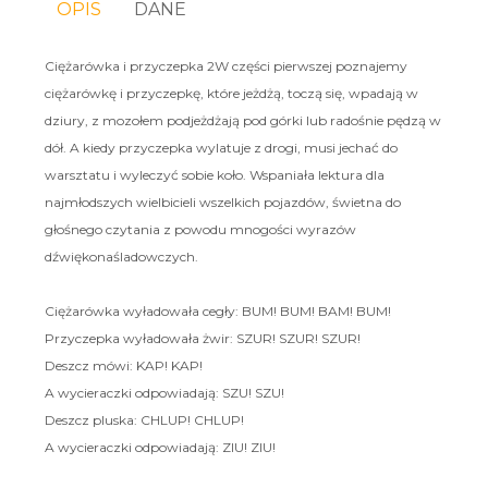
OPIS
DANE
Ciężarówka i przyczepka 2W części pierwszej poznajemy
ciężarówkę i przyczepkę, które jeżdżą, toczą się, wpadają w
dziury, z mozołem podjeżdżają pod górki lub radośnie pędzą w
dół. A kiedy przyczepka wylatuje z drogi, musi jechać do
warsztatu i wyleczyć sobie koło. Wspaniała lektura dla
najmłodszych wielbicieli wszelkich pojazdów, świetna do
głośnego czytania z powodu mnogości wyrazów
dźwiękonaśladowczych.
Ciężarówka wyładowała cegły: BUM! BUM! BAM! BUM!
Przyczepka wyładowała żwir: SZUR! SZUR! SZUR!
Deszcz mówi: KAP! KAP!
A wycieraczki odpowiadają: SZU! SZU!
Deszcz pluska: CHLUP! CHLUP!
A wycieraczki odpowiadają: ZIU! ZIU!