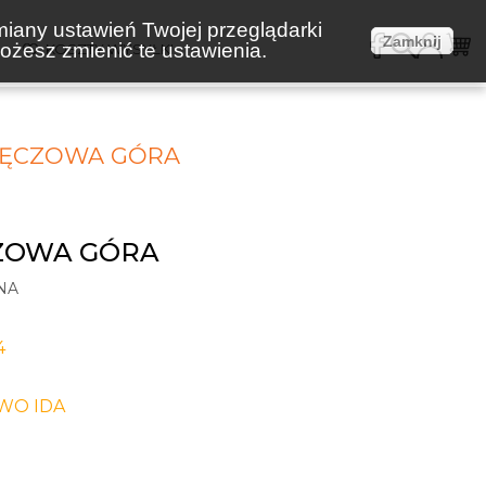
miany ustawień Twojej przeglądarki
Zamknij
żesz zmienić te ustawienia.
E
KOSZTY WYSYŁKI
 TĘCZOWA GÓRA
CZOWA GÓRA
NA
4
WO IDA