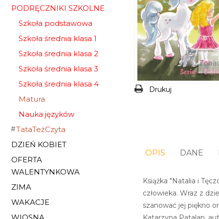
PODRĘCZNIKI SZKOLNE
Szkoła podstawowa
Szkoła średnia klasa 1
Szkoła średnia klasa 2
Zobac
Szkoła średnia klasa 3
Szkoła średnia klasa 4
Drukuj
Matura
Nauka języków
TataTeżCzyta
DZIEŃ KOBIET
OPIS
DANE
OFERTA
WALENTYNKOWA
Książka "Natalia i Tęc
ZIMA
człowieka. Wraz z dzi
WAKACJE
szanować jej piękno o
WIOSNA
Katarzyna Patalan, auto