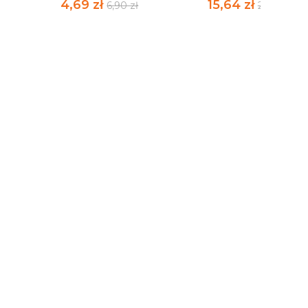
4,69 zł
15,64 zł
6,90 zł
23,00 zł
STWORZENIE ŚWIATA
PARADOKS
CZĘŚĆ I
BAZYLISZKA