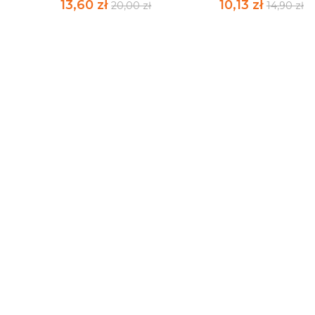
13,60 zł
10,13 zł
20,00 zł
14,90 zł
SZARA MYSZ Z CHATY
KSIĄŻECZKA O
NA SKRAJU...
OWIECZCE