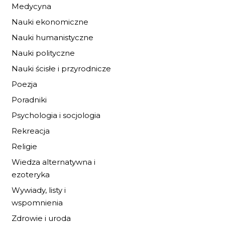
Medycyna
19,72 zł
29,00 zł
Nauki ekonomiczne
DO KOSZYKA
Nauki humanistyczne
Nauki polityczne
Nauki ścisłe i przyrodnicze
Poezja
Poradniki
Psychologia i socjologia
Rekreacja
Religie
Wiedza alternatywna i
ezoteryka
Wywiady, listy i
wspomnienia
Zdrowie i uroda