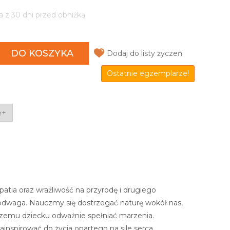
a z 30 dni przed obniżką
DO KOSZYKA
Dodaj do listy życzeń
Ostatnie egzemplarze!
e+
atia oraz wrażliwość na przyrodę i drugiego
 odwaga. Nauczmy się dostrzegać naturę wokół nas,
szemu dziecku odważnie spełniać marzenia.
zainspirować do życia opartego na sile serca.