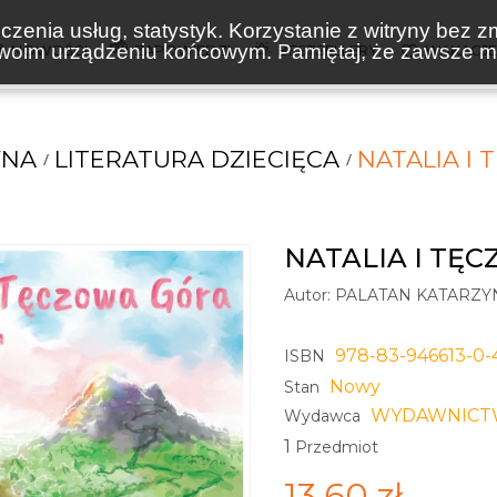
zenia usług, statystyk. Korzystanie z witryny bez z
oim urządzeniu końcowym. Pamiętaj, że zawsze mo
NOWOŚCI
ZAPOWIEDZI
BESTSELLERY
WAKACJ
WNA
LITERATURA DZIECIĘCA
NATALIA I
NATALIA I TĘ
Autor:
PALATAN KATARZY
978-83-946613-0-
ISBN
Nowy
Stan
WYDAWNICT
Wydawca
1
Przedmiot
13,60 zł