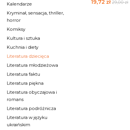
19,72 zł
29,00 zł
Kalendarze
Kryminał, sensacja, thriller,
horror
Komiksy
Kultura i sztuka
Kuchnia i diety
Literatura dziecięca
Literatura młodzieżowa
Literatura faktu
Literatura piękna
Literatura obyczajowa i
romans
Literatura podróżnicza
Literatura w języku
IDA I KONIE Z
ukraińskim
ZIELONEJ WYSPY