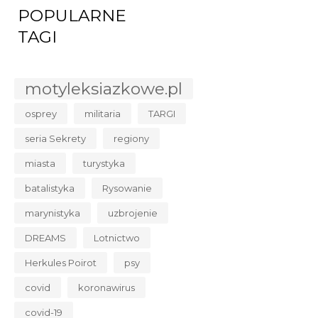
POPULARNE
TAGI
motyleksiazkowe.pl
osprey
militaria
TARGI
seria Sekrety
regiony
miasta
turystyka
batalistyka
Rysowanie
marynistyka
uzbrojenie
DREAMS
Lotnictwo
Herkules Poirot
psy
covid
koronawirus
covid-19