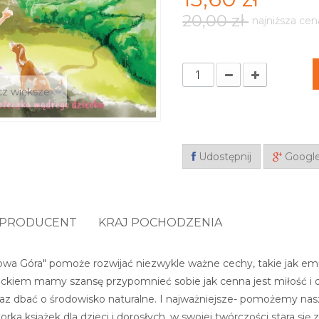
20,00 zł
najniższa cen
z większe
Udostępnij
Googl
PRODUCENT
KRAJ POCHODZENIA
zowa Góra" pomoże rozwijać niezwykle ważne cechy, takie jak emp
eckiem mamy szansę przypomnieć sobie jak cenna jest miłość i
raz dbać o środowisko naturalne. I najważniejsze- pomożemy na
rka książek dla dzieci i dorosłych, w swojej twórczości stara się 