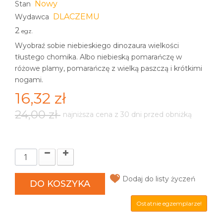
Nowy
Stan
DLACZEMU
Wydawca
2
egz.
Wyobraź sobie niebieskiego dinozaura wielkości
tłustego chomika. Albo niebieską pomarańczę w
różowe plamy, pomarańczę z wielką paszczą i krótkimi
nogami.
16,32 zł
24,00 zł
najniższa cena z 30 dni przed obniżką
Dodaj do listy życzeń
DO KOSZYKA
Ostatnie egzemplarze!