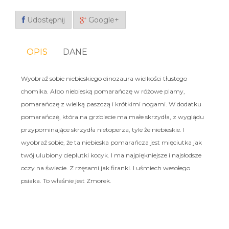
Udostępnij
Google+
OPIS
DANE
Wyobraź sobie niebieskiego dinozaura wielkości tłustego
chomika. Albo niebieską pomarańczę w różowe plamy,
pomarańczę z wielką paszczą i krótkimi nogami. W dodatku
pomarańczę, która na grzbiecie ma małe skrzydła, z wyglądu
przypominające skrzydła nietoperza, tyle że niebieskie. I
wyobraź sobie, że ta niebieska pomarańcza jest mięciutka jak
twój ulubiony cieplutki kocyk. I ma najpiękniejsze i najsłodsze
oczy na świecie. Z rzęsami jak firanki. I uśmiech wesołego
psiaka. To właśnie jest Zmorek.