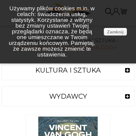
Używamy plików cookies m.in. w
celach: świadczenia usług,
K
statystyk. Korzystanie z witryny
bez zmiany ustawień Twojej
(
przeglądarki oznacza, że będą
Zamknij
one umieszczane w Twoim
STRONA GŁÓWNA
KULTURA I SZTUKA
urządzeniu końcowym. Pamiętaj,
MALARZE ŚWIATA VINCENT VAN GOGH
że zawsze możesz zmienić te
ustawienia.
KULTURA I SZTUKA
WYDAWCY