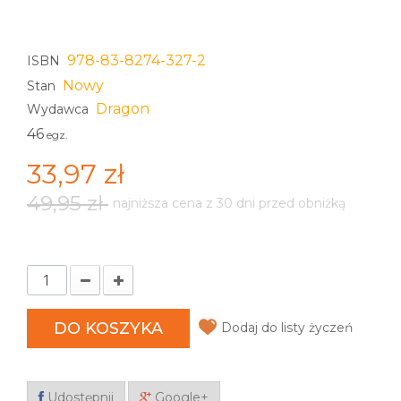
978-83-8274-327-2
ISBN
Nowy
Stan
Dragon
Wydawca
46
egz.
33,97 zł
49,95 zł
najniższa cena z 30 dni przed obniżką
DO KOSZYKA
Dodaj do listy życzeń
Udostępnij
Google+