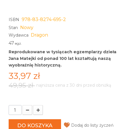
978-83-8274-695-2
ISBN
Nowy
Stan
Dragon
Wydawca
47
egz.
Reprodukowane w tysiącach egzemplarzy dzieła
Jana Matejki od ponad 100 lat kształtują naszą
wyobraźnię historyczną.
33,97 zł
49,95 zł
najniższa cena z 30 dni przed obniżką
DO KOSZYKA
Dodaj do listy życzeń