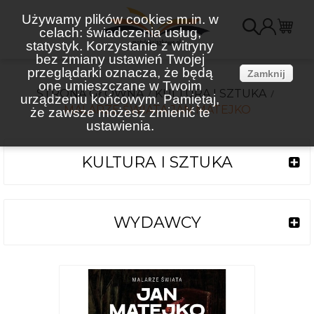
Używamy plików cookies m.in. w
celach: świadczenia usług,
K
statystyk. Korzystanie z witryny
bez zmiany ustawień Twojej
(
przeglądarki oznacza, że będą
Zamknij
one umieszczane w Twoim
STRONA GŁÓWNA
KULTURA I SZTUKA
urządzeniu końcowym. Pamiętaj,
MALARZE ŚWIATA JAN MATEJKO
że zawsze możesz zmienić te
ustawienia.
KULTURA I SZTUKA
WYDAWCY