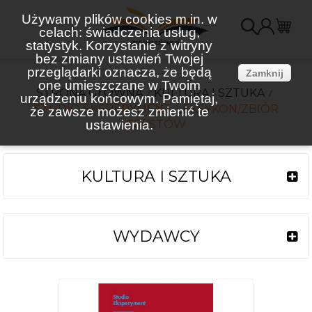
Używamy plików cookies m.in. w
celach: świadczenia usług,
K
statystyk. Korzystanie z witryny
bez zmiany ustawień Twojej
(
przeglądarki oznacza, że będą
Zamknij
one umieszczane w Twoim
STRONA GŁÓWNA
KULTURA I SZTUKA
urządzeniu końcowym. Pamiętaj,
STUDIO EKSPERYMENT. LEKSYKON/ZBIÓR
że zawsze możesz zmienić te
ustawienia.
TEKSTÓW
KULTURA I SZTUKA
WYDAWCY