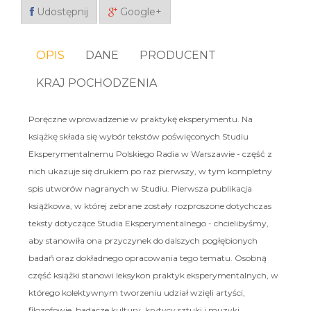
Udostępnij
Google+
OPIS
DANE
PRODUCENT
KRAJ POCHODZENIA
Poręczne wprowadzenie w praktykę eksperymentu. Na
książkę składa się wybór tekstów poświęconych Studiu
Eksperymentalnemu Polskiego Radia w Warszawie - część z
nich ukazuje się drukiem po raz pierwszy, w tym kompletny
spis utworów nagranych w Studiu. Pierwsza publikacja
książkowa, w której zebrane zostały rozproszone dotychczas
teksty dotyczące Studia Eksperymentalnego - chcielibyśmy,
aby stanowiła ona przyczynek do dalszych pogłębionych
badań oraz dokładnego opracowania tego tematu. Osobną
część książki stanowi leksykon praktyk eksperymentalnych, w
którego kolektywnym tworzeniu udział wzięli artyści,
filozofowie, badacze kultury, krytycy sztuki i muzyki,