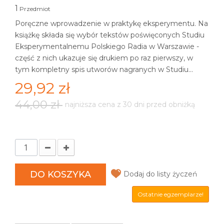
1
Przedmiot
Poręczne wprowadzenie w praktykę eksperymentu. Na
książkę składa się wybór tekstów poświęconych Studiu
Eksperymentalnemu Polskiego Radia w Warszawie -
część z nich ukazuje się drukiem po raz pierwszy, w
tym kompletny spis utworów nagranych w Studiu...
29,92 zł
44,00 zł
najniższa cena z 30 dni przed obniżką
DO KOSZYKA
Dodaj do listy życzeń
Ostatnie egzemplarze!