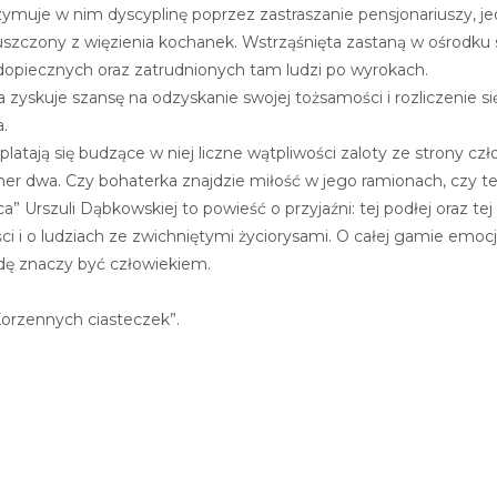
rzymuje w nim dyscyplinę poprzez zastraszanie pensjonariuszy, j
zczony z więzienia kochanek. Wstrząśnięta zastaną w ośrodku 
odopiecznych oraz zatrudnionych tam ludzi po wyrokach.
 zyskuje szansę na odzyskanie swojej tożsamości i rozliczenie si
.
atają się budzące w niej liczne wątpliwości zaloty ze strony człow
r dwa. Czy bohaterka znajdzie miłość w jego ramionach, czy te
” Urszuli Dąbkowskiej to powieść o przyjaźni: tej podłej oraz tej 
ości i o ludziach ze zwichniętymi życiorysami. O całej gamie emo
dę znaczy być człowiekiem.
Korzennych ciasteczek”.