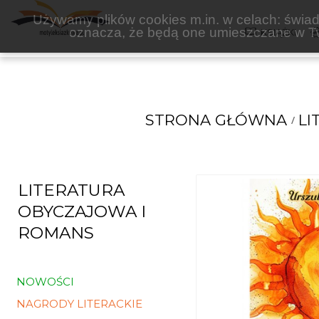
NOWOCZESNE
Używamy plików cookies m.in. w celach: świadc
oznacza, że będą one umieszczane w Tw
KSIĄŻKI
STRONA GŁÓWNA
LI
LITERATURA
OBYCZAJOWA I
ROMANS
NOWOŚCI
NAGRODY LITERACKIE