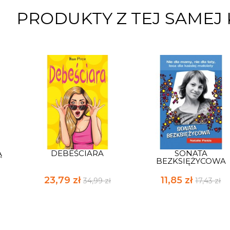
PRODUKTY Z TEJ SAMEJ 
Ą
DEBEŚCIARA
SONATA
BEZKSIĘŻYCOWA
23,79 zł
11,85 zł
34,99 zł
17,43 zł