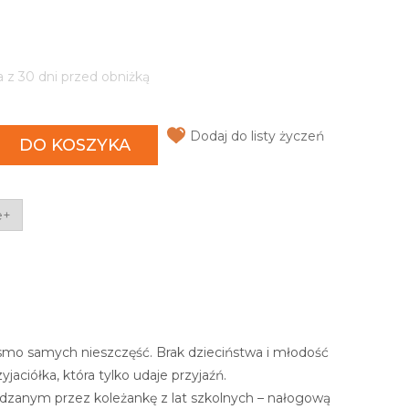
a z 30 dni przed obniżką
Dodaj do listy życzeń
DO KOSZYKA
e+
pasmo samych nieszczęść. Brak dzieciństwa i młodość
ciółka, która tylko udaje przyjaźń.
dzanym przez koleżankę z lat szkolnych – nałogową