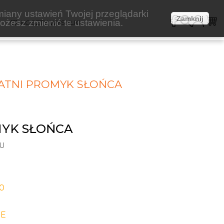
miany ustawień Twojej przeglądarki
Zamknij
żesz zmienić te ustawienia.
E
KOSZTY WYSYŁKI
ATNI PROMYK SŁOŃCA
MYK SŁOŃCA
U
-0
E