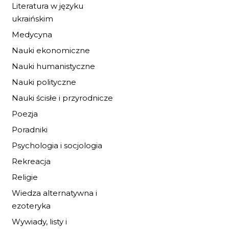
Literatura w języku
ukraińskim
Medycyna
Nauki ekonomiczne
Nauki humanistyczne
Nauki polityczne
Nauki ścisłe i przyrodnicze
Poezja
Poradniki
Psychologia i socjologia
TAM GDZIE ROSN
Rekreacja
DZIKIE ASTRY
Religie
10,71 zł
15,75 zł
Wiedza alternatywna i
ezoteryka
DO KOSZYKA
Wywiady, listy i