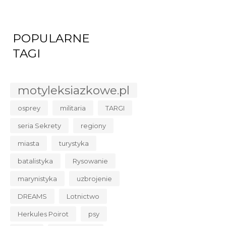
POPULARNE
TAGI
motyleksiazkowe.pl
osprey
militaria
TARGI
seria Sekrety
regiony
miasta
turystyka
batalistyka
Rysowanie
marynistyka
uzbrojenie
DREAMS
Lotnictwo
Herkules Poirot
psy