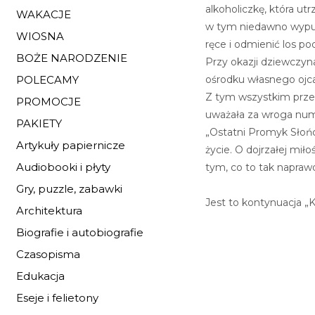
alkoholiczkę, która ut
WAKACJE
w tym niedawno wypus
WIOSNA
ręce i odmienić los p
BOŻE NARODZENIE
Przy okazji dziewczyna
ośrodku własnego ojca
POLECAMY
Z tym wszystkim przepl
PROMOCJE
uważała za wroga nume
PAKIETY
„Ostatni Promyk Słońca
Artykuły papiernicze
życie. O dojrzałej mił
Audiobooki i płyty
tym, co to tak napraw
Gry, puzzle, zabawki
Jest to kontynuacja „
Architektura
Biografie i autobiografie
Czasopisma
Edukacja
Eseje i felietony