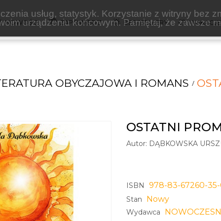
zenia usług, statystyk. Korzystanie z witryny bez z
oim urządzeniu końcowym. Pamiętaj, że zawsze mo
NOWOŚCI
ZAPOWIEDZI
BESTSELLERY
WAKACJ
TERATURA OBYCZAJOWA I ROMANS
OST
OSTATNI PRO
Autor:
DĄBKOWSKA URSZ
978-83-67260-35
ISBN
Nowy
Stan
NOWOCZESN
Wydawca