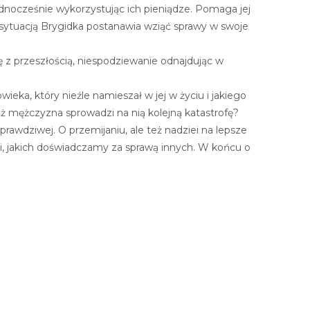
ednocześnie wykorzystując ich pieniądze. Pomaga jej
sytuacją Brygidka postanawia wziąć sprawy w swoje
ę z przeszłością, niespodziewanie odnajdując w
ieka, który nieźle namieszał w jej w życiu i jakiego
ż mężczyzna sprowadzi na nią kolejną katastrofę?
prawdziwej. O przemijaniu, ale też nadziei na lepsze
cji, jakich doświadczamy za sprawą innych. W końcu o