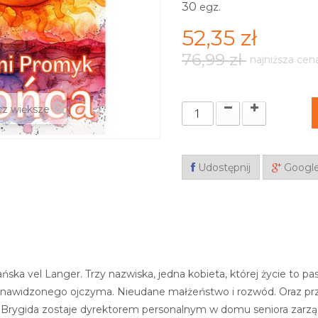
30
egz.
52,35 zł
76,99 zł
najniższa cen
z większe
Udostępnij
Googl
ńska vel Langer. Trzy nazwiska, jedna kobieta, której życie to 
nawidzonego ojczyma. Nieudane małżeństwo i rozwód. Oraz przyja
 Brygida zostaje dyrektorem personalnym w domu seniora zarzą