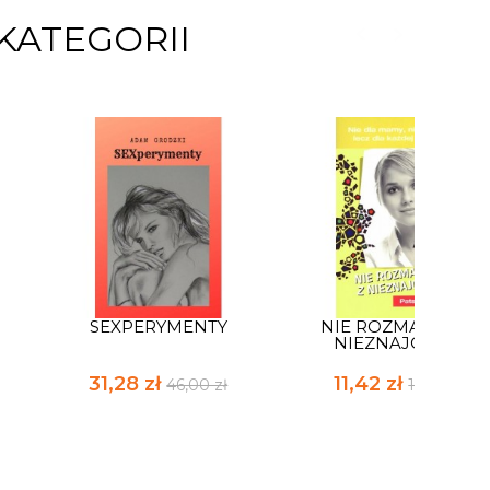
KATEGORII
SEXPERYMENTY
NIE ROZMAWIAJ Z
NIEZNAJOMYM
31,28 zł
11,42 zł
46,00 zł
16,80 zł