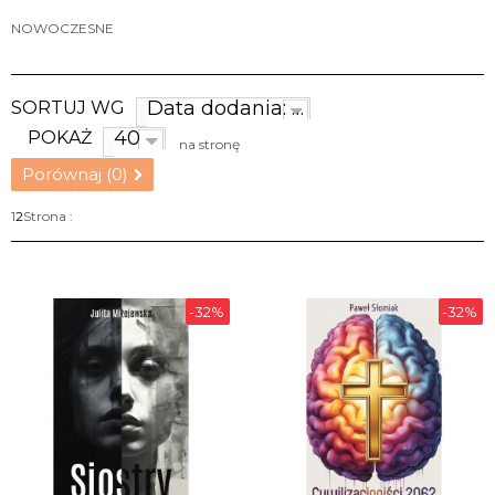
NOWOCZESNE
Data dodania: najnowsze
SORTUJ WG
40
POKAŻ
na stronę
Porównaj (
0
)
1
2
Strona :
-32%
-32%