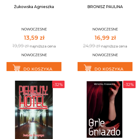
Żukowska Agnieszka
BRONISZ PAULINA
NOWOCZESNE
NOWOCZESNE
13,59 zł
16,99 zł
19,99 zł
24,99 zł
najniższa cena
najniższa cena
NOWOCZESNE
NOWOCZESNE
DO KOSZYKA
DO KOSZYKA
-32%
-32%