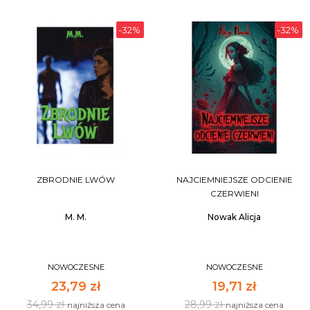
-32%
-32%
ZBRODNIE LWÓW
NAJCIEMNIEJSZE ODCIENIE
CZERWIENI
M. M.
Nowak Alicja
NOWOCZESNE
NOWOCZESNE
23,79 zł
19,71 zł
34,99 zł
28,99 zł
najniższa cena
najniższa cena