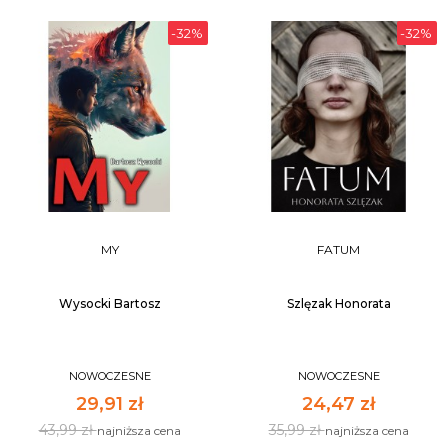
-32%
-32%
MY
FATUM
Wysocki Bartosz
Szlęzak Honorata
NOWOCZESNE
NOWOCZESNE
29,91 zł
24,47 zł
43,99 zł
35,99 zł
najniższa cena
najniższa cena