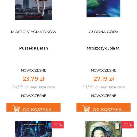
MIASTO STYGMATYKÓW
GŁODNA GÓRA
Puszek Kajetan
Mroszczyk Jola M.
NOWOCZESNE
NOWOCZESNE
23,79 zł
27,19 zł
34,99 zł
39,99 zł
najniższa cena
najniższa cena
NOWOCZESNE
NOWOCZESNE
DO KOSZYKA
DO KOSZYKA
-32%
-32%