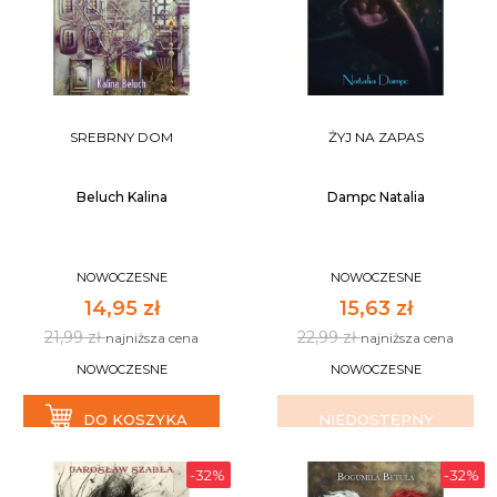
SREBRNY DOM
ŻYJ NA ZAPAS
Beluch Kalina
Dampc Natalia
NOWOCZESNE
NOWOCZESNE
14,95 zł
15,63 zł
21,99 zł
22,99 zł
najniższa cena
najniższa cena
NOWOCZESNE
NOWOCZESNE
DO KOSZYKA
NIEDOSTĘPNY
-32%
-32%