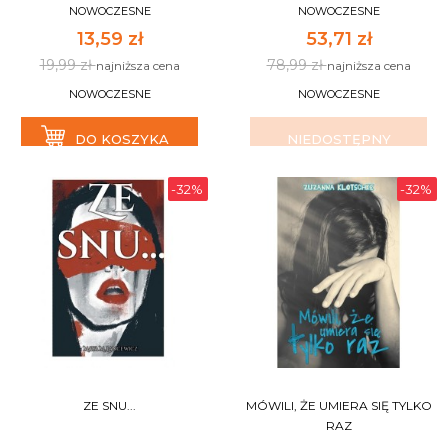
NOWOCZESNE
NOWOCZESNE
13,59 zł
53,71 zł
19,99 zł
78,99 zł
najniższa cena
najniższa cena
NOWOCZESNE
NOWOCZESNE
DO KOSZYKA
NIEDOSTĘPNY
-32%
-32%
ZE SNU...
MÓWILI, ŻE UMIERA SIĘ TYLKO
RAZ