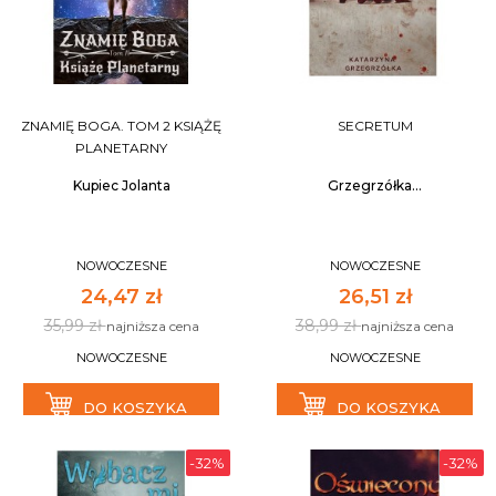
ZNAMIĘ BOGA. TOM 2 KSIĄŻĘ
SECRETUM
PLANETARNY
Kupiec Jolanta
Grzegrzółka...
NOWOCZESNE
NOWOCZESNE
24,47 zł
26,51 zł
35,99 zł
38,99 zł
najniższa cena
najniższa cena
NOWOCZESNE
NOWOCZESNE
DO KOSZYKA
DO KOSZYKA
-32%
-32%