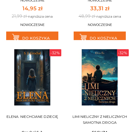
NOWOCZESNE
NOWOCZESNE
14,95 zł
33,31 zł
21,99 zł
48,99 zł
najniższa cena
najniższa cena
NOWOCZESNE
NOWOCZESNE
DO KOSZYKA
DO KOSZYKA
-32%
-32%
ELENA. NIECHCIANE DZIECIĘ
LIMI NIELICZNY Z NIELICZNYCH
SAMOTNA DROGA