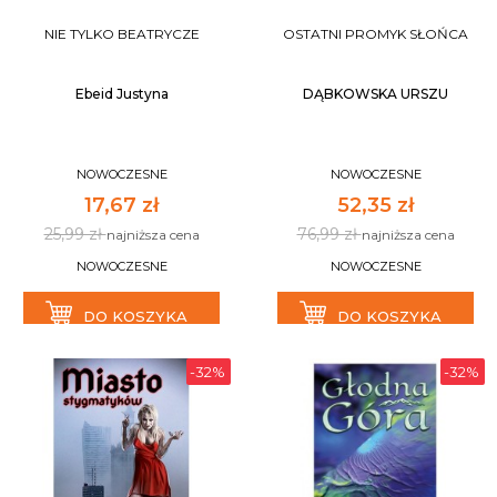
NIE TYLKO BEATRYCZE
OSTATNI PROMYK SŁOŃCA
Ebeid Justyna
DĄBKOWSKA URSZU
NOWOCZESNE
NOWOCZESNE
17,67 zł
52,35 zł
25,99 zł
76,99 zł
najniższa cena
najniższa cena
NOWOCZESNE
NOWOCZESNE
DO KOSZYKA
DO KOSZYKA
-32%
-32%