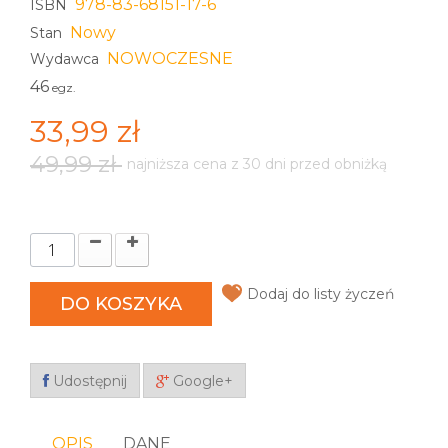
978-83-68151-17-6
ISBN
Nowy
Stan
NOWOCZESNE
Wydawca
46
egz.
33,99 zł
49,99 zł
najniższa cena z 30 dni przed obniżką
Dodaj do listy życzeń
DO KOSZYKA
Udostępnij
Google+
OPIS
DANE