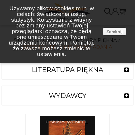
Używamy plików cookies m.in. w
celach: świadczenia usług,
K
statystyk. Korzystanie z witryny
bez zmiany ustawień Twojej
(
przeglądarki oznacza, że będą
Zamknij
one umieszczane w Twoim
STRONA GŁÓWNA
LITERATURA PIĘKNA
urządzeniu końcowym. Pamiętaj,
SECOND LIFE I INNE OPOWIADANIA
że zawsze możesz zmienić te
ustawienia.
LITERATURA PIĘKNA
WYDAWCY