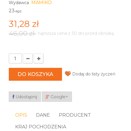
MAMIKO
Wydawca
23
egz.
31,28 zł
46,00 zł
najniższa cena z 30 dni przed obniżką
DO KOSZYKA
Dodaj do listy życzeń
Udostępnij
Google+
OPIS
DANE
PRODUCENT
KRAJ POCHODZENIA