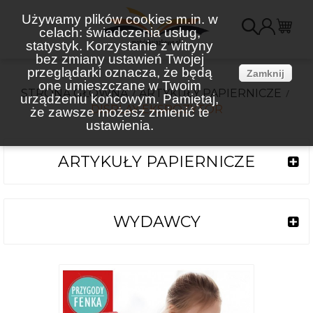
Używamy plików cookies m.in. w
celach: świadczenia usług,
K
statystyk. Korzystanie z witryny
bez zmiany ustawień Twojej
(
przeglądarki oznacza, że będą
Zamknij
one umieszczane w Twoim
STRONA GŁÓWNA
ARTYKUŁY PAPIERNICZE
urządzeniu końcowym. Pamiętaj,
DISPLAY EKSPOZYTOR
że zawsze możesz zmienić te
ustawienia.
ARTYKUŁY PAPIERNICZE
WYDAWCY