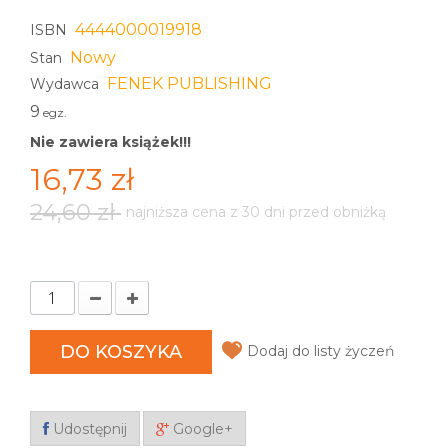
4444000019918
ISBN
Nowy
Stan
FENEK PUBLISHING
Wydawca
9
egz.
Nie zawiera książek!!!
16,73 zł
24,60 zł
najniższa cena z 30 dni przed obniżką
DO KOSZYKA
Dodaj do listy życzeń
Udostępnij
Google+