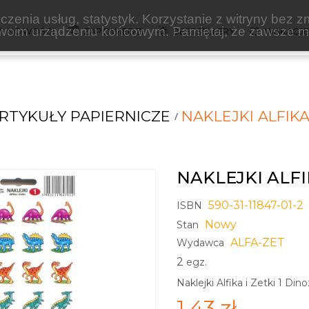
zenia usług, statystyk. Korzystanie z witryny bez z
oim urządzeniu końcowym. Pamiętaj, że zawsze mo
NOWOŚCI
ZAPOWIEDZI
BESTSELLERY
WAKACJ
RTYKUŁY PAPIERNICZE
NAKLEJKI ALFIKA
NAKLEJKI ALFI
590-31-11847-01-2
ISBN
Nowy
Stan
ALFA-ZET
Wydawca
2
egz.
Naklejki Alfika i Zetki 1 Din
1,43 zł