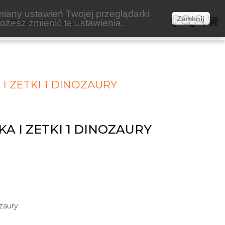
miany ustawień Twojej przeglądarki
Zamknij
żesz zmienić te ustawienia.
E
KOSZTY WYSYŁKI
 I ZETKI 1 DINOZAURY
KA I ZETKI 1 DINOZAURY
ozaury