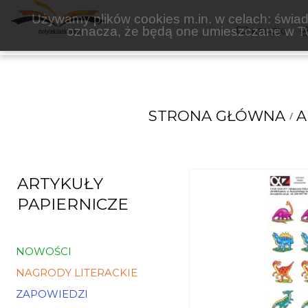
ALFA-ZET
Używamy plików cookies m.in. w celach: świadc
oznacza, że będą one umieszczane w Tw
KSIĄŻKI
STRONA GŁÓWNA
A
ARTYKUŁY
PAPIERNICZE
NOWOŚCI
NAGRODY LITERACKIE
ZAPOWIEDZI