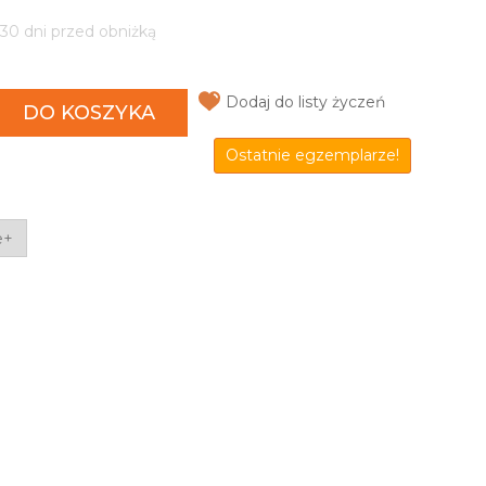
 30 dni przed obniżką
Dodaj do listy życzeń
DO KOSZYKA
Ostatnie egzemplarze!
e+