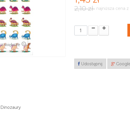
2,10 zł
najniższa cena z
z większe
Udostępnij
Googl
1 Dinozaury