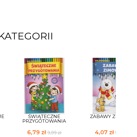
KATEGORII
JE
ŚWIĄTECZNE
ZABAWY ZIMOWE
PRZYGOTOWANIA
6,79 zł
4,07 zł
9,99 zł
5,99 zł