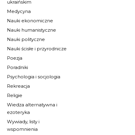
6,79 zł
9,99 zł
ukraińskim
Medycyna
DO KOSZYKA
Nauki ekonomiczne
Nauki humanistyczne
Nauki polityczne
Nauki ścisłe i przyrodnicze
Poezja
Poradniki
Psychologia i socjologia
Rekreacja
Religie
Wiedza alternatywna i
ezoteryka
Wywiady, listy i
wspomnienia