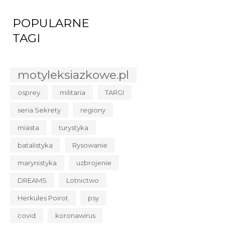
POPULARNE
TAGI
motyleksiazkowe.pl
osprey
militaria
TARGI
seria Sekrety
regiony
miasta
turystyka
batalistyka
Rysowanie
marynistyka
uzbrojenie
DREAMS
Lotnictwo
Herkules Poirot
psy
covid
koronawirus