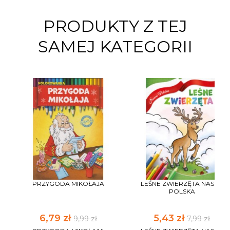
PRODUKTY Z TEJ
SAMEJ KATEGORII
PRZYGODA MIKOŁAJA
LEŚNE ZWIERZĘTA NASZA
POLSKA
6,79 zł
5,43 zł
9,99 zł
7,99 zł