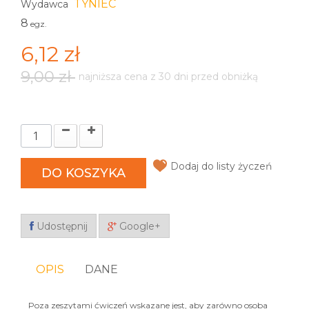
TYNIEC
Wydawca
8
egz.
6,12 zł
9,00 zł
najniższa cena z 30 dni przed obniżką
Dodaj do listy życzeń
DO KOSZYKA
Udostępnij
Google+
OPIS
DANE
Poza zeszytami ćwiczeń wskazane jest, aby zarówno osoba