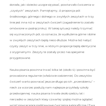
dorosła, jak i dziecko uczące się pisać, powtarzało ćwiczenia w
„czystych” zeszytach. Pamiętajmy, iż proporcja pól:
środkowego, górnego i dolnego w zwykłych zeszytach w trzy
linie jest inna niż w zeszytach ćwiczeń (zagadnienie to zostało
omówione w podręczniku). W takiej sytuacji należy trzymać
się wyznaczonych pól, co oznacza, że wydłużenia górne i dolne
w zwykłych zeszytach będą nieco dłuższe. Można też nabyć
czysty zeszyt w trzy linie, w którym proporcje będą identyczne
z oryginalnymi. Zeszyty te zostały przez nas specjalnie
przygotowane.
Nauka pisania powinna trwać kilka lat (około 4) i powinna być
prowadzona regularnie (właściwie codziennie). Do zeszytów
ćwiczeń warto powracać jeszcze długo po ich „przerobieniu” –
niech za wzorzec posłużą nam najlepsze przykłady szkoły
przedwojennej: nauka pisania trwała około sześciu lat i
nierzadko w zeszytach klasy czwartej i piątej można oglądać
wciąż powracające podstawowe ćwiczenia kaligraficzne / Ewa