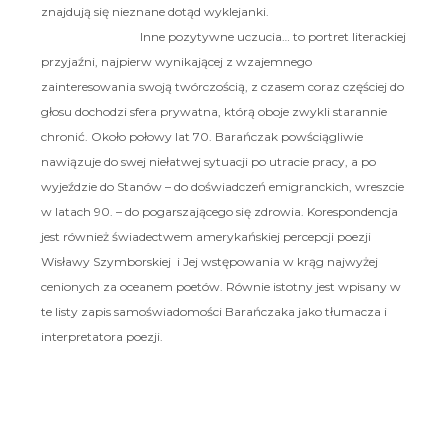
znajdują się nieznane dotąd wyklejanki.
Inne pozytywne uczucia… to portret literackiej
przyjaźni, najpierw wynikającej z wzajemnego
zainteresowania swoją twórczością, z czasem coraz częściej do
głosu dochodzi sfera prywatna, którą oboje zwykli starannie
chronić. Około połowy lat 70. Barańczak powściągliwie
nawiązuje do swej niełatwej sytuacji po utracie pracy, a po
wyjeździe do Stanów – do doświadczeń emigranckich, wreszcie
w latach 90. – do pogarszającego się zdrowia. Korespondencja
jest również świadectwem amerykańskiej percepcji poezji
Wisławy Szymborskiej i Jej wstępowania w krąg najwyżej
cenionych za oceanem poetów. Równie istotny jest wpisany w
te listy zapis samoświadomości Barańczaka jako tłumacza i
interpretatora poezji.