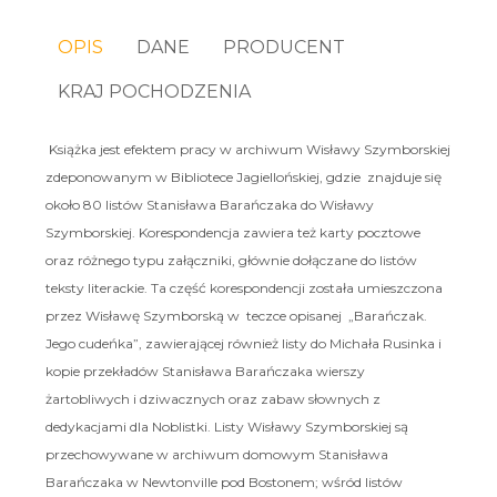
OPIS
DANE
PRODUCENT
KRAJ POCHODZENIA
Książka jest efektem pracy w archiwum Wisławy Szymborskiej
zdeponowanym w Bibliotece Jagiellońskiej, gdzie znajduje się
około 80 listów Stanisława Barańczaka do Wisławy
Szymborskiej. Korespondencja zawiera też karty pocztowe
oraz różnego typu załączniki, głównie dołączane do listów
teksty literackie. Ta część korespondencji została umieszczona
przez Wisławę Szymborską w teczce opisanej „Barańczak.
Jego cudeńka”, zawierającej również listy do Michała Rusinka i
kopie przekładów Stanisława Barańczaka wierszy
żartobliwych i dziwacznych oraz zabaw słownych z
dedykacjami dla Noblistki. Listy Wisławy Szymborskiej są
przechowywane w archiwum domowym Stanisława
Barańczaka w Newtonville pod Bostonem; wśród listów