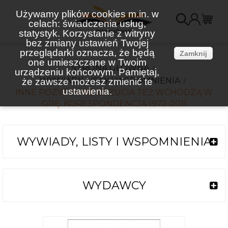
Używamy plików cookies m.in. w
celach: świadczenia usług,
K
statystyk. Korzystanie z witryny
bez zmiany ustawień Twojej
(
przeglądarki oznacza, że będą
Zamknij
one umieszczane w Twoim
STRONA GŁÓWNA
urządzeniu końcowym. Pamiętaj,
WYWIADY, LISTY I WSPOMNIENIA
że zawsze możesz zmienić te
ustawienia.
INNE POZYTYWNE UCZUCIA TEŻ WCHODZĄ W
GRĘ. KORESPONDENCJA 1972-2011
WYWIADY, LISTY I WSPOMNIENIA
WYDAWCY