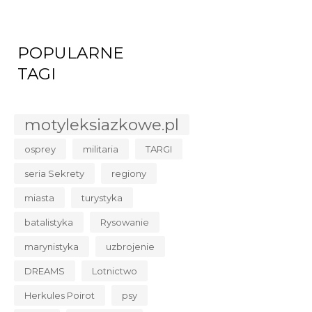
POPULARNE
TAGI
motyleksiazkowe.pl
osprey
militaria
TARGI
seria Sekrety
regiony
miasta
turystyka
batalistyka
Rysowanie
marynistyka
uzbrojenie
DREAMS
Lotnictwo
Herkules Poirot
psy