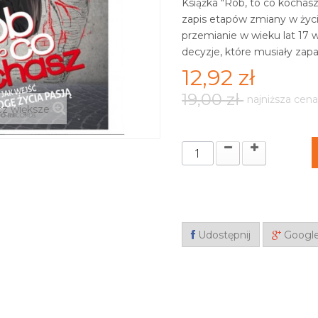
Książka "Rób, to co kochasz
zapis etapów zmiany w życi
przemianie w wieku lat 17 w
decyzje, które musiały zapa
12,92 zł
19,00 zł
najniższa cena
z większe
Udostępnij
Googl