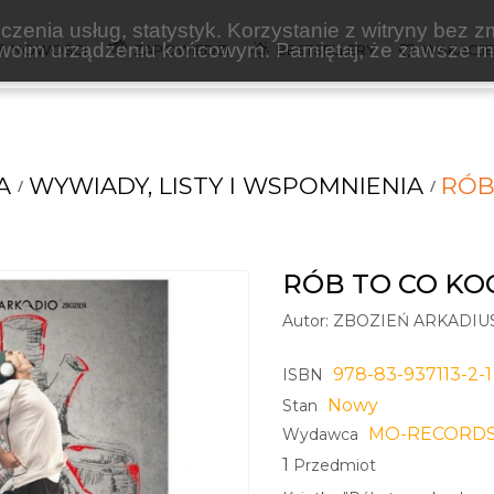
zenia usług, statystyk. Korzystanie z witryny bez z
oim urządzeniu końcowym. Pamiętaj, że zawsze mo
NOWOŚCI
ZAPOWIEDZI
BESTSELLERY
WAKACJ
A
WYWIADY, LISTY I WSPOMNIENIA
RÓB
RÓB TO CO KO
Autor:
ZBOZIEŃ ARKADIU
978-83-937113-2-1
ISBN
Nowy
Stan
MO-RECORD
Wydawca
1
Przedmiot