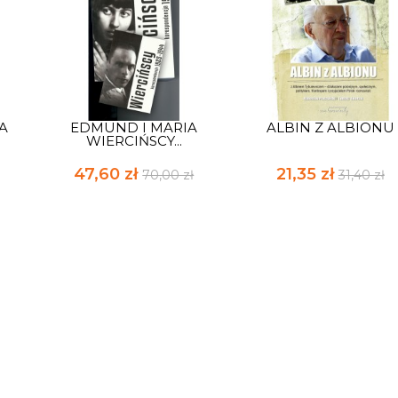
A
EDMUND I MARIA
ALBIN Z ALBIONU
WIERCIŃSCY...
47,60 zł
21,35 zł
70,00 zł
31,40 zł