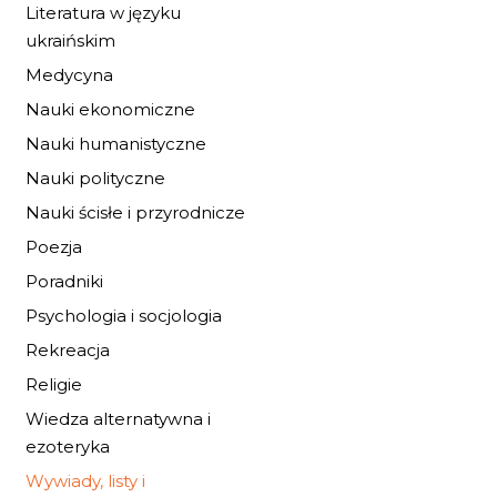
Literatura w języku
ukraińskim
Medycyna
Nauki ekonomiczne
Nauki humanistyczne
ŻYWOT CZŁOWIEK
Nauki polityczne
GWAŁTOWNEGO
Nauki ścisłe i przyrodnicze
28,56 zł
42,00 zł
Poezja
Poradniki
DO KOSZYKA
Psychologia i socjologia
Rekreacja
Religie
Wiedza alternatywna i
ezoteryka
Wywiady, listy i