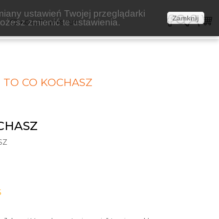
miany ustawień Twojej przeglądarki
Zamknij
żesz zmienić te ustawienia.
E
KOSZTY WYSYŁKI
 TO CO KOCHASZ
CHASZ
SZ
S