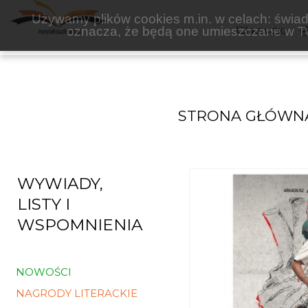
MO-RECORDS
Używamy plików cookies m.in. w celach: świadc
oznacza, że będą one umieszczane w Tw
KSIĄŻKI
STRONA GŁÓWN
WYWIADY,
LISTY I
WSPOMNIENIA
NOWOŚCI
NAGRODY LITERACKIE