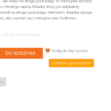
. Jak wejść na drogę życia pasją" to niezwykle szczery
u młodego rapera Arkadio, który po radykalnej
szedł na drogę życia pasją i talentami. Książka opisuje
ść, aby wyrwać się z nałogów oraz trudności...
 z 30 dni przed obniżką
Dodaj do listy życzeń
DO KOSZYKA
Ostatnie egzemplarze!
e+