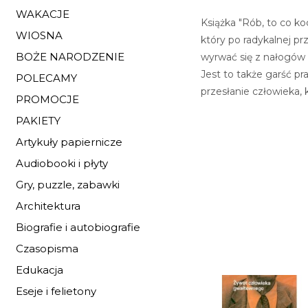
WAKACJE
Książka "Rób, to co ko
WIOSNA
który po radykalnej pr
BOŻE NARODZENIE
wyrwać się z nałogów o
Jest to także garść pr
POLECAMY
przesłanie człowieka, 
PROMOCJE
PAKIETY
Artykuły papiernicze
Audiobooki i płyty
Gry, puzzle, zabawki
Architektura
Biografie i autobiografie
Czasopisma
Edukacja
Eseje i felietony