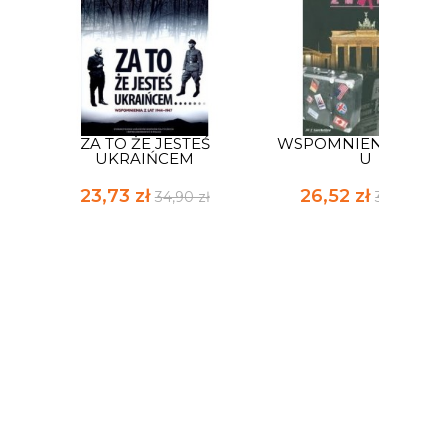
ZA TO ŻE JESTEŚ
WSPOMNIENIA Z PRL
UKRAIŃCEM
U
23,73 zł
26,52 zł
34,90 zł
39,00 zł