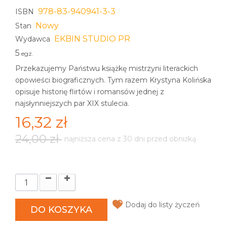
978-83-940941-3-3
ISBN
Nowy
Stan
EKBIN STUDIO PR
Wydawca
5
egz.
Przekazujemy Państwu książkę mistrzyni literackich
opowieści biograficznych. Tym razem Krystyna Kolińska
opisuje historię flirtów i romansów jednej z
najsłynniejszych par XIX stulecia.
16,32 zł
24,00 zł
najniższa cena z 30 dni przed obniżką
Dodaj do listy życzeń
DO KOSZYKA