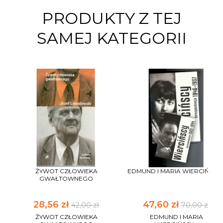
PRODUKTY Z TEJ
SAMEJ KATEGORII
ŻYWOT CZŁOWIEKA
EDMUND I MARIA WIERCIŃSCY..
GWAŁTOWNEGO
28,56 zł
47,60 zł
42,00 zł
70,00 zł
ŻYWOT CZŁOWIEKA
EDMUND I MARIA