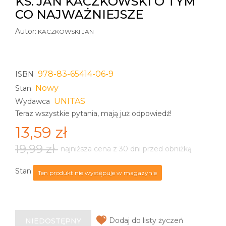
KS. JAN KACZKOWSKI O TYM
CO NAJWAŻNIEJSZE
Autor:
KACZKOWSKI JAN
978-83-65414-06-9
ISBN
Nowy
Stan
UNITAS
Wydawca
Teraz wszystkie pytania, mają już odpowiedź!
13,59 zł
19,99 zł
najniższa cena z 30 dni przed obniżką
Stan:
Ten produkt nie występuje w magazynie
Dodaj do listy życzeń
NIEDOSTĘPNY