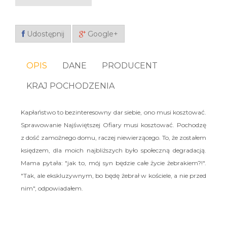
Udostępnij
Google+
OPIS
DANE
PRODUCENT
KRAJ POCHODZENIA
Kapłaństwo to bezinteresowny dar siebie, ono musi kosztować.
Sprawowanie Najświętszej Ofiary musi kosztować. Pochodzę
z dość zamożnego domu, raczej niewierzącego. To, że zostałem
księdzem, dla moich najbliższych było społeczną degradacją.
Mama pytała: "jak to, mój syn będzie całe życie żebrakiem?!".
"Tak, ale ekskluzywnym, bo będę żebrał w kościele, a nie przed
nim", odpowiadałem.