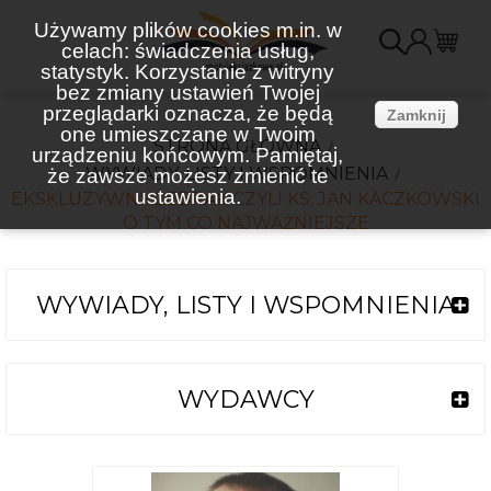
Używamy plików cookies m.in. w
celach: świadczenia usług,
K
statystyk. Korzystanie z witryny
bez zmiany ustawień Twojej
(
przeglądarki oznacza, że będą
Zamknij
one umieszczane w Twoim
STRONA GŁÓWNA
urządzeniu końcowym. Pamiętaj,
WYWIADY, LISTY I WSPOMNIENIA
że zawsze możesz zmienić te
ustawienia.
EKSKLUZYWNY ŻEBRAK CZYLI KS. JAN KACZKOWSKI
O TYM CO NAJWAŻNIEJSZE
WYWIADY, LISTY I WSPOMNIENIA
WYDAWCY