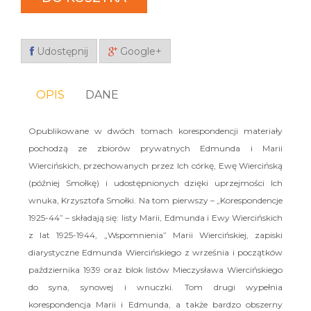
Udostępnij
Google+
OPIS
DANE
Opublikowane w dwóch tomach korespondencji materiały
pochodzą ze zbiorów prywatnych Edmunda i Marii
Wiercińskich, przechowanych przez Ich córkę, Ewę Wiercińską
(później Smołkę) i udostępnionych dzięki uprzejmości Ich
wnuka, Krzysztofa Smołki. Na tom pierwszy – „Korespondencje
1925-44” – składają się: listy Marii, Edmunda i Ewy Wiercińskich
z lat 1925-1944, „Wspomnienia” Marii Wiercińskiej, zapiski
diarystyczne Edmunda Wiercińskiego z września i początków
października 1939 oraz blok listów Mieczysława Wiercińskiego
do syna, synowej i wnuczki. Tom drugi wypełnia
korespondencja Marii i Edmunda, a także bardzo obszerny