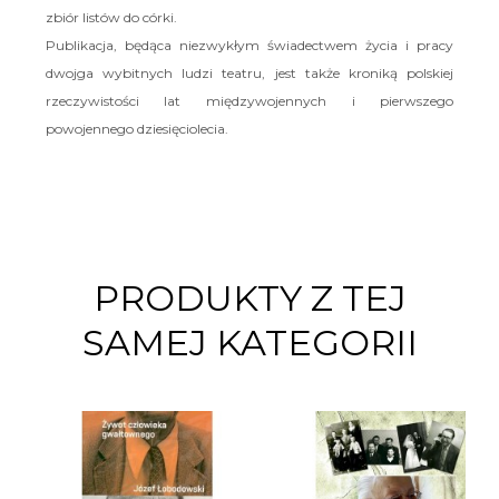
zbiór listów do córki.
Publikacja, będąca niezwykłym świadectwem życia i pracy
dwojga wybitnych ludzi teatru, jest także kroniką polskiej
rzeczywistości lat międzywojennych i pierwszego
powojennego dziesięciolecia.
PRODUKTY Z TEJ
SAMEJ KATEGORII