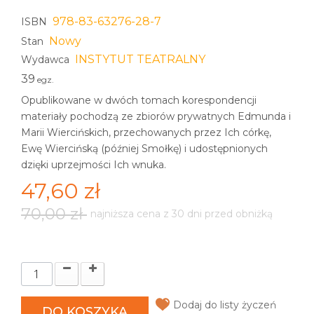
978-83-63276-28-7
ISBN
Nowy
Stan
INSTYTUT TEATRALNY
Wydawca
39
egz.
Opublikowane w dwóch tomach korespondencji
materiały pochodzą ze zbiorów prywatnych Edmunda i
Marii Wiercińskich, przechowanych przez Ich córkę,
Ewę Wiercińską (później Smołkę) i udostępnionych
dzięki uprzejmości Ich wnuka.
47,60 zł
70,00 zł
najniższa cena z 30 dni przed obniżką
Dodaj do listy życzeń
DO KOSZYKA