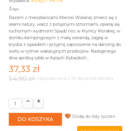
KSIĘŻY MŁYN
Wydawca
3
egz.
Razem z mieszkańcami Mierzei Wiślanej zmierz się z
siłami natury, walcz z potężnymi sztormami, opieraj się
ruchomym wydmom! Spędź noc w Krynicy Morskiej, w
domku kempingowym z małą werandą, zagraj w
brydża z sąsiadem i przyjmij zaproszenie na dancing do
świtu w rytmie wakacyjnych przebojów. Następnego
dnia spróbuj rybki w Kątach Rybackich...
37,33 zł
54,90 zł
najniższa cena z 30 dni przed obniżką
Dodaj do listy życzeń
DO KOSZYKA
Ostatnie egzemplarze!