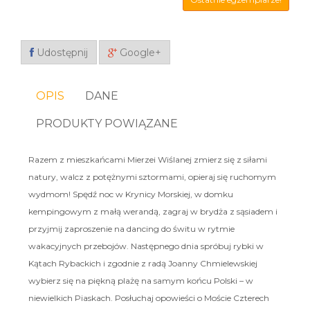
Udostępnij
Google+
OPIS
DANE
PRODUKTY POWIĄZANE
Razem z mieszkańcami Mierzei Wiślanej zmierz się z siłami
natury, walcz z potężnymi sztormami, opieraj się ruchomym
wydmom! Spędź noc w Krynicy Morskiej, w domku
kempingowym z małą werandą, zagraj w brydża z sąsiadem i
przyjmij zaproszenie na dancing do świtu w rytmie
wakacyjnych przebojów. Następnego dnia spróbuj rybki w
Kątach Rybackich i zgodnie z radą Joanny Chmielewskiej
wybierz się na piękną plażę na samym końcu Polski – w
niewielkich Piaskach. Posłuchaj opowieści o Moście Czterech