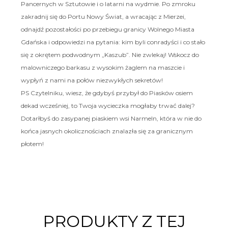
Pancernych w Sztutowie i o latarni na wydmie. Po zmroku
zakradnij się do Portu Nowy Świat, a wracając z Mierzei,
odnajdź pozostałości po przebiegu granicy Wolnego Miasta
Gdańska i odpowiedzi na pytania: kim byli conradyści i co stało
się z okrętem podwodnym „Kaszub”. Nie zwlekaj! Wskocz do
malowniczego barkasu z wysokim żaglem na maszcie i
wypłyń z nami na połów niezwykłych sekretów!
PS Czytelniku, wiesz, że gdybyś przybył do Piasków osiem
dekad wcześniej, to Twoja wycieczka mogłaby trwać dalej?
Dotarłbyś do zasypanej piaskiem wsi Narmeln, która w nie do
końca jasnych okolicznościach znalazła się za granicznym
płotem!
PRODUKTY Z TEJ