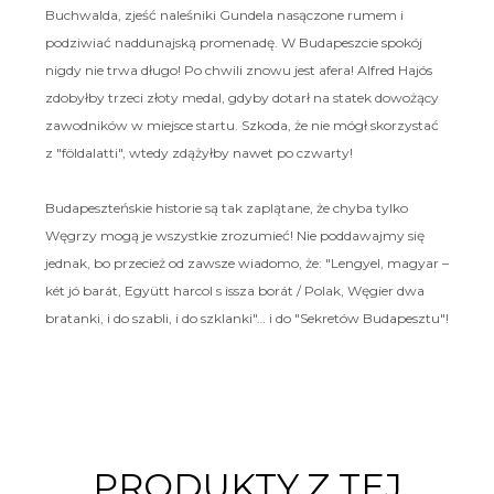
Buchwalda, zjeść naleśniki Gundela nasączone rumem i
podziwiać naddunajską promenadę. W Budapeszcie spokój
nigdy nie trwa długo! Po chwili znowu jest afera! Alfred Hajós
zdobyłby trzeci złoty medal, gdyby dotarł na statek dowożący
zawodników w miejsce startu. Szkoda, że nie mógł skorzystać
z "földalatti", wtedy zdążyłby nawet po czwarty!
Budapeszteńskie historie są tak zaplątane, że chyba tylko
Węgrzy mogą je wszystkie zrozumieć! Nie poddawajmy się
jednak, bo przecież od zawsze wiadomo, że: "Lengyel, magyar –
két jó barát, Együtt harcol s issza borát / Polak, Węgier dwa
bratanki, i do szabli, i do szklanki"… i do "Sekretów Budapesztu"!
PRODUKTY Z TEJ