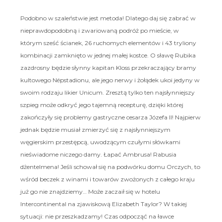
Podobno w szaleństwie jest metoda! Dlatego daj się zabrać w
nieprawdopodobną i zwariowaną podróż po mieście, w
którym sześć ścianek, 26 ruchomych elementów i 43 tryliony
kombinacji zamknięto w jednej małej kostce. O sławę Rubika
zazdrosny będzie słynny kapitan Kloss przekraczający bramy
kultowego Népstadionu, ale jego nerwy i żołądek ukoi jedyny w
swoim rodzaju likier Unicum. Zresztą tylko ten najsłynniejszy
szpieg może odkryć jego tajemną recepturę, dzięki której
zakończyły się problemy gastryczne cesarza Józefa II! Najpierw
jednak będzie musiał zmierzyć się z najsłynniejszym
węgierskim przestępcą, uwodzącym czułymi słówkami
nieświadome niczego damy. Łapać Ambrusa! Rabusia
dżentelmena! Jeśli schował się na podwórku domu Orczych, to
wśród beczek z winami i towarów zwożonych z całego kraju
już go nie znajdziemy… Może zaczaił się w hotelu
Intercontinental na zjawiskową Elizabeth Taylor? W takiej
sytuacji: nie przeszkadzamy! Czas odpocząć na ławce