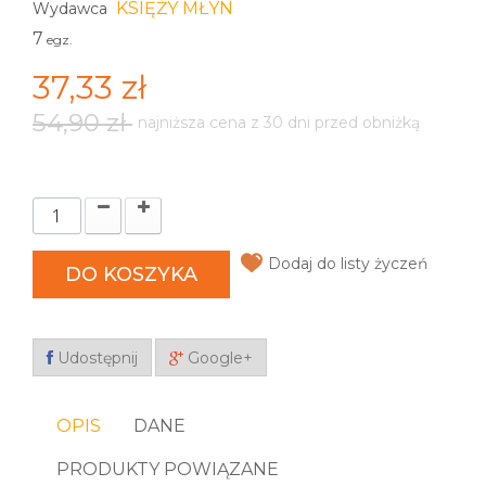
KSIĘŻY MŁYN
Wydawca
7
egz.
37,33 zł
54,90 zł
najniższa cena z 30 dni przed obniżką
Dodaj do listy życzeń
DO KOSZYKA
Udostępnij
Google+
OPIS
DANE
PRODUKTY POWIĄZANE