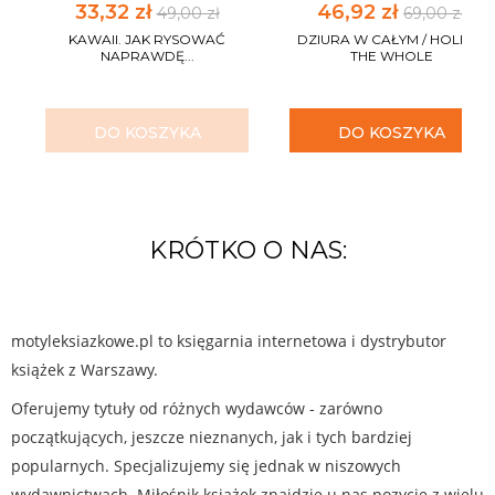
33,32 zł
46,92 zł
49,00 zł
69,00 zł
KAWAII. JAK RYSOWAĆ
DZIURA W CAŁYM / HOLE IN
NAPRAWDĘ...
THE WHOLE
DO KOSZYKA
DO KOSZYKA
KRÓTKO O NAS:
motyleksiazkowe.pl to księgarnia internetowa i dystrybutor
książek z Warszawy.
Oferujemy tytuły od różnych wydawców - zarówno
początkujących, jeszcze nieznanych, jak i tych bardziej
popularnych. Specjalizujemy się jednak w niszowych
wydawnictwach. Miłośnik książek znajdzie u nas pozycje z wielu