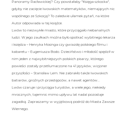
Panoramy Racławickiej? Czy powstałaby "Księga szkocka",
gdyby nie zacięcie lwowskich matematyków, niemających nic
wspólnego ze Szkocją? To zaledwie ułamek pytań, na które
Autor odpowiada w tej książce.
Lwów to niezwykłe miasto, które przyciągało niebanalnych
ludzi. W jego zaułkach można było spotkać wybitnego lekarza
i księdza – Henryka Mosinga czy gwiazdę polskiego filmu i
kabaretu – Eugeniusza Bodo. Dzieciństwo i młodość spędził w
nim jeden z najwybitniejszych polskich pisarzy, którego
powieści zostały przetłumaczone na 41 języków, wizjoner
przyszłości – Stanisław Lem. Nie zabrakło także lwowskich
batiarów, groźnych przestępców, a nawet agentów…
Lwów czaruje i przyciąga turystów, a wiele jego, niekiedy
mrocznych, tajemnic mimo upływu lat nadal pozostaje
zagadką. Zapraszamy w wyjątkową podróż do Miasta Zawsze
Wiernego.