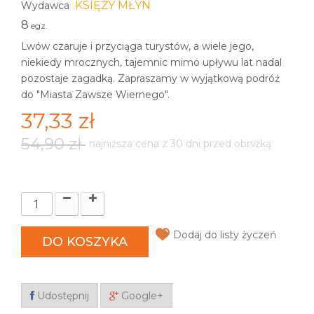
KSIĘŻY MŁYN
Wydawca
8
egz.
Lwów czaruje i przyciąga turystów, a wiele jego,
niekiedy mrocznych, tajemnic mimo upływu lat nadal
pozostaje zagadką. Zapraszamy w wyjątkową podróż
do "Miasta Zawsze Wiernego".
37,33 zł
54,90 zł
najniższa cena z 30 dni przed obniżką
Dodaj do listy życzeń
DO KOSZYKA
Udostępnij
Google+