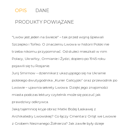
OPIS
DANE
PRODUKTY POWIĄZANE
"Lwów jest jeden na świecie" – tak przed wojną śpiewali
Szczepko i Tońko. O znaczeniu Lwowa w historii Polski nie
trzeba nikomu przypominać. Od stuleci mieszkali w nim
Polacy, Ukraińcy, Ormianie i Żydzi, dopiero po 1945 roku
pojawili się tu Rosjanie.
Jurij Smirnow – dziennikarz ukazującego się na Ukrainie
polskiego dwutygodnika „Kurier Galicyjski” oraz przewodnik po
Lwowie – ujawnia sekrety Lwowa. Dzięki jego znajomości
miasta podczas lektury czytelnik może się poczuć jak
prawdziwy odkrywca.
Jaką tajemnicę kryje obraz Matki Bożej Łaskawej z
Archikatedry Lwowskiej? Co łączy Cmentarz Orląt we Lwowie
z Grobem Nieznanego Żołnierza? Jak zawiłe były dzieje