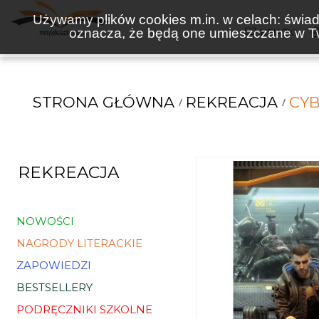
Używamy plików cookies m.in. w celach: świadc
oznacza, że będą one umieszczane w Tw
KSIĄŻKI
STRONA GŁÓWNA
REKREACJA
CYB
REKREACJA
NOWOŚCI
NAGRODY LITERACKIE
ZAPOWIEDZI
BESTSELLERY
PODRĘCZNIKI SZKOLNE