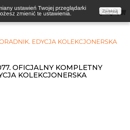
miany ustawień Twojej przeglądarki
Zamknij
żesz zmienić te ustawienia.
E
KOSZTY WYSYŁKI
PORADNIK. EDYCJA KOLEKCJONERSKA
77. OFICJALNY KOMPLETNY
YCJA KOLEKCJONERSKA