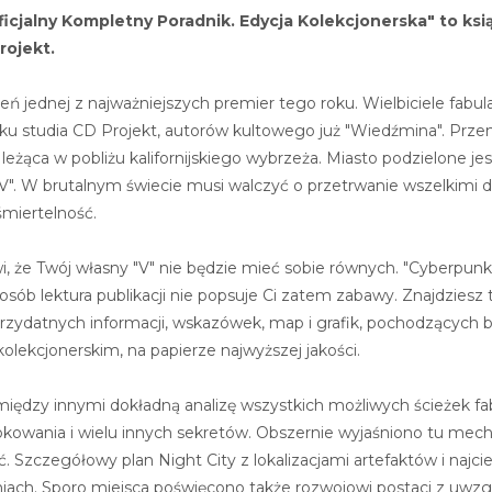
cjalny Kompletny Poradnik. Edycja Kolekcjonerska" to ksią
rojekt.
eń jednej z najważniejszych premier tego roku. Wielbiciele fabula
ku studia CD Projekt, autorów kultowego już "Wiedźmina". Prze
 leżąca w pobliżu kalifornijskiego wybrzeża. Miasto podzielone j
"V". W brutalnym świecie musi walczyć o przetrwanie wszelkimi
miertelność.
wi, że Twój własny "V" nie będzie mieć sobie równych. "Cyberpun
sób lektura publikacji nie popsuje Ci zatem zabawy. Znajdziesz 
rzydatnych informacji, wskazówek, map i grafik, pochodzących 
lekcjonerskim, na papierze najwyższej jakości.
między innymi dokładną analizę wszystkich możliwych ścieżek fa
owania i wielu innych sekretów. Obszernie wyjaśniono tu mech
 Szczegółowy plan Night City z lokalizacjami artefaktów i najci
niach. Sporo miejsca poświęcono także rozwojowi postaci z uw