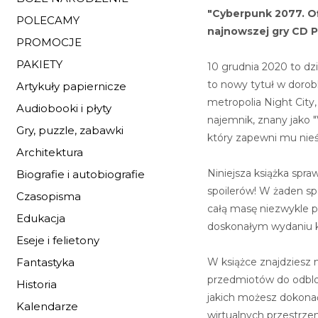
"Cyberpunk 2077. Ofi
POLECAMY
najnowszej gry CD P
PROMOCJE
PAKIETY
10 grudnia 2020 to dzi
to nowy tytuł w dorob
Artykuły papiernicze
metropolia Night City,
Audiobooki i płyty
najemnik, znany jako 
Gry, puzzle, zabawki
który zapewni mu nieś
Architektura
Niniejsza książka spra
Biografie i autobiografie
spoilerów! W żaden spo
Czasopisma
całą masę niezwykle p
Edukacja
doskonałym wydaniu ko
Eseje i felietony
W książce znajdziesz 
Fantastyka
przedmiotów do odblok
Historia
jakich możesz dokonać.
Kalendarze
wirtualnych przestrze