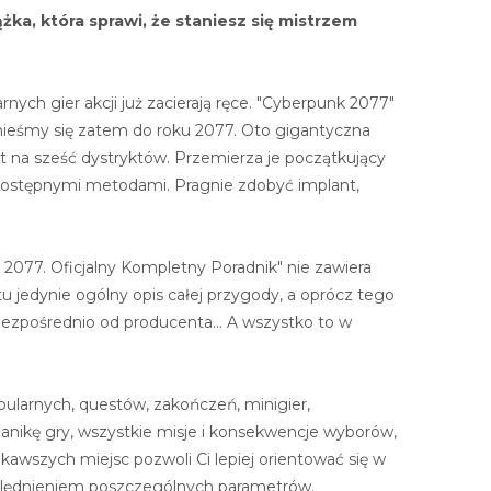
żka, która sprawi, że staniesz się mistrzem
rnych gier akcji już zacierają ręce. "Cyberpunk 2077"
nieśmy się zatem do roku 2077. Oto gigantyczna
est na sześć dystryktów. Przemierza je początkujący
 dostępnymi metodami. Pragnie zdobyć implant,
k 2077. Oficjalny Kompletny Poradnik" nie zawiera
tu jedynie ogólny opis całej przygody, a oprócz tego
bezpośrednio od producenta... A wszystko to w
bularnych, questów, zakończeń, minigier,
anikę gry, wszystkie misje i konsekwencje wyborów,
ekawszych miejsc pozwoli Ci lepiej orientować się w
zględnieniem poszczególnych parametrów.