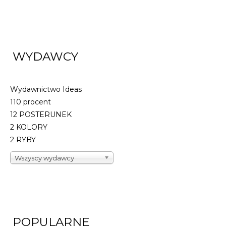
WYDAWCY
KAWAII. JAK RYSO
NAPRAWDĘ...
33,32 zł
49,00 zł
Wydawnictwo Ideas
110 procent
DO KOSZYKA
12 POSTERUNEK
2 KOLORY
2 RYBY
Wszyscy wydawcy
POPULARNE