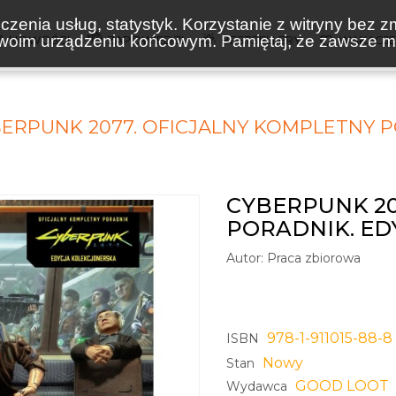
zenia usług, statystyk. Korzystanie z witryny bez z
oim urządzeniu końcowym. Pamiętaj, że zawsze mo
NOWOŚCI
ZAPOWIEDZI
BESTSELLERY
WAKACJ
ERPUNK 2077. OFICJALNY KOMPLETNY 
CYBERPUNK 20
PORADNIK. ED
Autor:
Praca zbiorowa
978-1-911015-88-8
ISBN
Nowy
Stan
GOOD LOOT
Wydawca