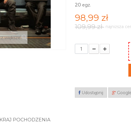
20
egz.
98,99 zł
109,99 zł
najniższa ce
z większe
Udostępnij
Googl
KRAJ POCHODZENIA