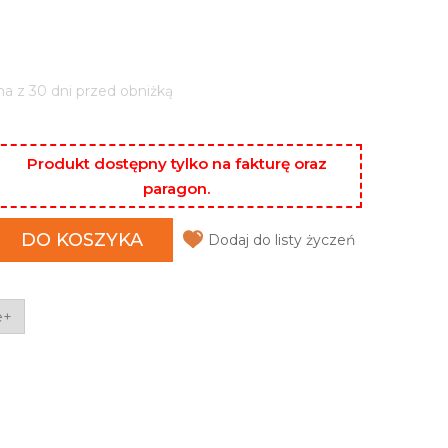
na z 30 dni przed obniżką
Produkt dostępny tylko na fakturę oraz
paragon.
DO KOSZYKA
Dodaj do listy życzeń
e+