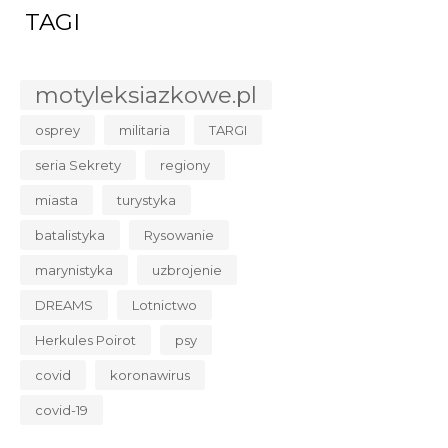
TAGI
motyleksiazkowe.pl
osprey
militaria
TARGI
seria Sekrety
regiony
miasta
turystyka
batalistyka
Rysowanie
marynistyka
uzbrojenie
DREAMS
Lotnictwo
Herkules Poirot
psy
covid
koronawirus
covid-19