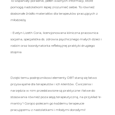
To wspaniały poradnik, pełen ważnych informacji, które
pomogą nastolatkom lepiej zrozumieć siebie. To również
doskonałe źródło materiałów dla terapeutów pracujących z
młodzieżą.
- Evelyn Lizeth Coria, licencjonowana kliniczna pracownica
socjalna, specjalistka ds. zdrowia psychicznego małych dzieci i
rodzin oraz koordynatorka refleksyjnej praktyki drugiego
stopnia
Dzięki temu podręcznikowi elementy DBT staną się łatwo
przyswajalne dla terapeutów i ich klientów. Ćwiczenia i
narzędzia w nim przedstawione są praktyczne i łatwe do
stosowania również poza sesją terapeutyczną, na przykład ‘e-
mantry’! Gorąco polecam go każdemu terapeucie
pracującemu z nastolatkami i młodymi dorosłymi!