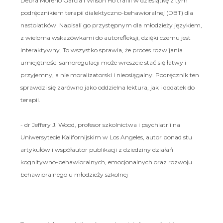
Debra Moreno Garcia i Wilson Ho trafili w dziesiątkę z tym
podręcznikiem terapii dialektyczno-behawioralnej (DBT) dla
nastolatków! Napisali go przystępnym dla młodzieży językiem,
z wieloma wskazówkami do autorefleksji, dzięki czemu jest
interaktywny. To wszystko sprawia, że proces rozwijania
umiejętności samoregulacji może wreszcie stać się łatwy i
przyjemny, a nie moralizatorski i nieosiągalny. Podręcznik ten
sprawdzi się zarówno jako oddzielna lektura, jak i dodatek do
terapii.
- dr Jeffery J. Wood, profesor szkolnictwa i psychiatrii na
Uniwersytecie Kalifornijskim w Los Angeles, autor ponad stu
artykułów i współautor publikacji z dziedziny działań
kognitywno-behawioralnych, emocjonalnych oraz rozwoju
behawioralnego u młodzieży szkolnej