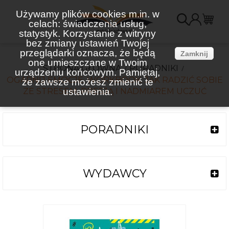
Używamy plików cookies m.in. w
celach: świadczenia usług,
K
statystyk. Korzystanie z witryny
bez zmiany ustawień Twojej
(
przeglądarki oznacza, że będą
Zamknij
one umieszczane w Twoim
STRONA GŁÓWNA
PORADNIKI
urządzeniu końcowym. Pamiętaj,
OGARNIJ EMOCJE. WORKBOOK. JAK RADZIĆ SOBIE
że zawsze możesz zmienić te
ZE STRESEM, PRESJĄ I NADMIAREM UCZUĆ
ustawienia.
PORADNIKI
WYDAWCY