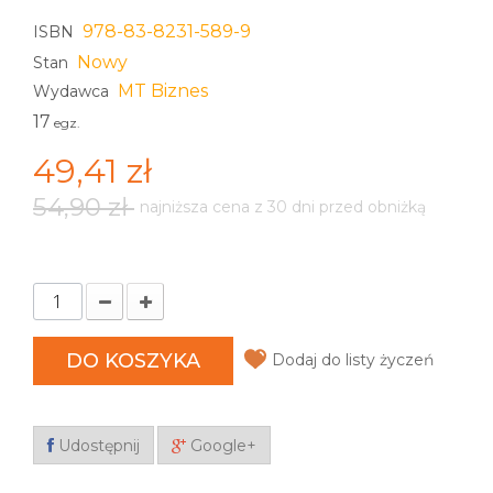
978-83-8231-589-9
ISBN
Nowy
Stan
MT Biznes
Wydawca
17
egz.
49,41 zł
54,90 zł
najniższa cena z 30 dni przed obniżką
DO KOSZYKA
Dodaj do listy życzeń
Udostępnij
Google+