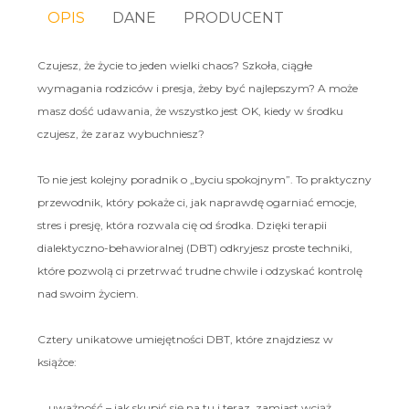
OPIS
DANE
PRODUCENT
Czujesz, że życie to jeden wielki chaos? Szkoła, ciągłe
wymagania rodziców i presja, żeby być najlepszym? A może
masz dość udawania, że wszystko jest OK, kiedy w środku
czujesz, że zaraz wybuchniesz?
To nie jest kolejny poradnik o „byciu spokojnym”. To praktyczny
przewodnik, który pokaże ci, jak naprawdę ogarniać emocje,
stres i presję, która rozwala cię od środka. Dzięki terapii
dialektyczno-behawioralnej (DBT) odkryjesz proste techniki,
które pozwolą ci przetrwać trudne chwile i odzyskać kontrolę
nad swoim życiem.
Cztery unikatowe umiejętności DBT, które znajdziesz w
książce:
uważność – jak skupić się na tu i teraz, zamiast wciąż