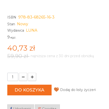
978-83-68265-16-3
ISBN
Nowy
Stan
LUNA
Wydawca
9
egz.
40,73 zł
59,90 zł
najniższa cena z 30 dni przed obniżką
DO KOSZYKA
Dodaj do listy życzeń
Udostępnij
Google+