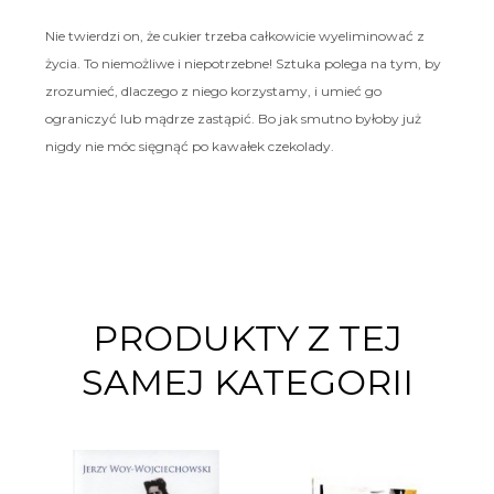
Nie twierdzi on, że cukier trzeba całkowicie wyeliminować z
życia. To niemożliwe i niepotrzebne! Sztuka polega na tym, by
zrozumieć, dlaczego z niego korzystamy, i umieć go
ograniczyć lub mądrze zastąpić. Bo jak smutno byłoby już
nigdy nie móc sięgnąć po kawałek czekolady.
PRODUKTY Z TEJ
SAMEJ KATEGORII