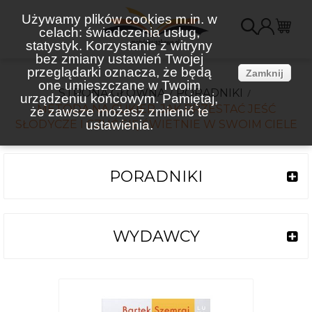
Używamy plików cookies m.in. w
celach: świadczenia usług,
K
statystyk. Korzystanie z witryny
bez zmiany ustawień Twojej
(
przeglądarki oznacza, że będą
Zamknij
one umieszczane w Twoim
STRONA GŁÓWNA
PORADNIKI
urządzeniu końcowym. Pamiętaj,
METODA NA CUKIER. JAK PRZESTAĆ JEŚĆ
że zawsze możesz zmienić te
SŁODYCZE I CZUĆ SIĘ ŚWIETNIE W SWOIM CIELE
ustawienia.
PORADNIKI
WYDAWCY