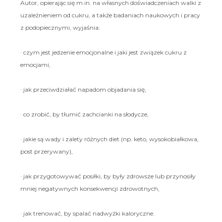
Autor, opierając się m.in. na własnych doświadczeniach walki z
uzależnieniem od cukru, a także badaniach naukowych i pracy
z podopiecznymi, wyjaśnia:
· czym jest jedzenie emocjonalne i jaki jest związek cukru z
emocjami,
· jak przeciwdziałać napadom objadania się,
· co zrobić, by tłumić zachcianki na słodycze,
· jakie są wady i zalety różnych diet (np. keto, wysokobiałkowa,
post przerywany),
· jak przygotowywać posiłki, by były zdrowsze lub przynosiły
mniej negatywnych konsekwencji zdrowotnych,
· jak trenować, by spalać nadwyżki kaloryczne.