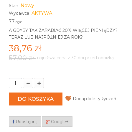
Nowy
Stan
AKTYWA
Wydawca
77
egz.
A GDYBY TAK ZARABIAĆ 20% WIĘCEJ PIENIĘDZY?
TERAZ LUB NAJPÓŹNIEJ ZA ROK?
38,76 zł
57,00 zł
najniższa cena z 30 dni przed obniżką
DO KOSZYKA
Dodaj do listy życzeń
Udostępnij
Google+