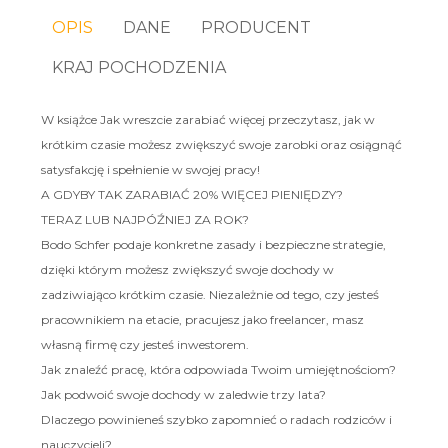
OPIS
DANE
PRODUCENT
KRAJ POCHODZENIA
W książce Jak wreszcie zarabiać więcej przeczytasz, jak w
krótkim czasie możesz zwiększyć swoje zarobki oraz osiągnąć
satysfakcję i spełnienie w swojej pracy!
A GDYBY TAK ZARABIAĆ 20% WIĘCEJ PIENIĘDZY?
TERAZ LUB NAJPÓŹNIEJ ZA ROK?
Bodo Schfer podaje konkretne zasady i bezpieczne strategie,
dzięki którym możesz zwiększyć swoje dochody w
zadziwiająco krótkim czasie. Niezależnie od tego, czy jesteś
pracownikiem na etacie, pracujesz jako freelancer, masz
własną firmę czy jesteś inwestorem.
Jak znaleźć pracę, która odpowiada Twoim umiejętnościom?
Jak podwoić swoje dochody w zaledwie trzy lata?
Dlaczego powinieneś szybko zapomnieć o radach rodziców i
nauczycieli?