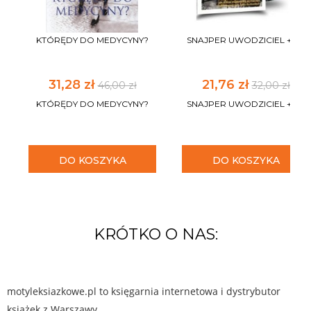
KTÓRĘDY DO MEDYCYNY?
SNAJPER UWODZICIEL +CD
31,28 zł
21,76 zł
46,00 zł
32,00 zł
KTÓRĘDY DO MEDYCYNY?
SNAJPER UWODZICIEL +CD
DO KOSZYKA
DO KOSZYKA
KRÓTKO O NAS:
motyleksiazkowe.pl to księgarnia internetowa i dystrybutor
książek z Warszawy.