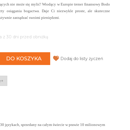
ących nie może się mylić! Wiodący w Europie trener finansowy Bodo
ety osiągania bogactwa. Daje Ci niezwykle proste, ale skuteczne
ektywnie zarządzać swoimi pieniędzmi.
a z 30 dni przed obniżką
DO KOSZYKA
Dodaj do listy życzeń
e+
w 30 językach, sprzedany na całym świecie w prawie 10 milionowym