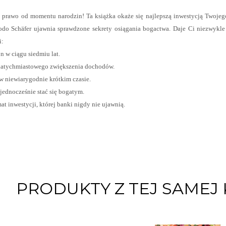
 prawo od momentu narodzin! Ta książka okaże się najlepszą inwestycją Twoje
odo Schäfer ujawnia sprawdzone sekrety osiągania bogactwa. Daje Ci niezwykle 
i:
on w ciągu siedmiu lat.
natychmiastowego zwiększenia dochodów.
 w niewiarygodnie krótkim czasie.
 jednocześnie stać się bogatym.
t inwestycji, której banki nigdy nie ujawnią.
PRODUKTY Z TEJ SAMEJ 