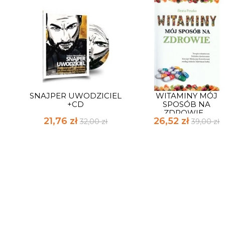
SNAJPER UWODZICIEL
WITAMINY MÓJ
+CD
SPOSÓB NA
ZDROWIE....
21,76 zł
26,52 zł
32,00 zł
39,00 zł