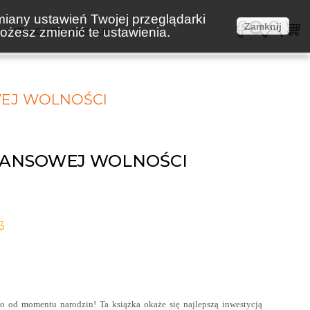
miany ustawień Twojej przeglądarki
Zamknij
żesz zmienić te ustawienia.
E
KOSZTY WYSYŁKI
EJ WOLNOŚCI
NANSOWEJ WOLNOŚCI
3
o od momentu narodzin! Ta książka okaże się najlepszą inwestycją