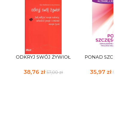
ODKRYJ SWÓJ ŻYWIOŁ
PONAD SZCZĘŚCIE
38,76 zł
35,97 zł
57,00 zł
52,90 zł