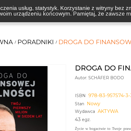
zenia usług, statystyk. Korzystanie z witryny bez z
oim urządzeniu końcowym. Pamiętaj, że zawsze mo
NOWOŚCI
ZAPOWIEDZI
BESTSELLERY
WAKACJ
WNA
PORADNIKI
DROGA DO FINANSOW
DROGA DO FI
Autor:
SCHÄFER BODO
978-83-957574-3-
ISBN
Nowy
Stan
AKTYWA
Wydawca
43
egz.
Życie w bogactwie to Twoje praw