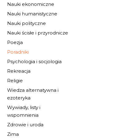
Nauki ekonomiczne
Nauki humanistyczne
Nauki polityczne
Nauki ścisłe i przyrodnicze
Poezja
Poradniki
Psychologia i socjologia
KTÓRĘDY DO
MEDYCYNY?
Rekreacja
31,28 zł
46,00 zł
Religie
Wiedza alternatywna i
DO KOSZYKA
ezoteryka
Wywiady, listy i
wspomnienia
Zdrowie i uroda
Zima