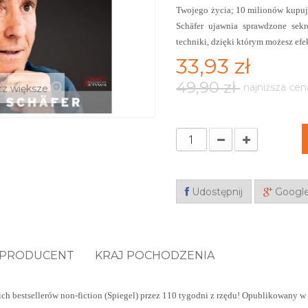
Twojego życia; 10 milionów kupuj
Schäfer ujawnia sprawdzone sekr
techniki, dzięki którym możesz ef
33,93 zł
49,90 zł
najniższa cen
z większe
Udostępnij
Googl
PRODUCENT
KRAJ POCHODZENIA
ich bestsellerów non-fiction (Spiegel) przez 110 tygodni z rzędu! Opublikowany 