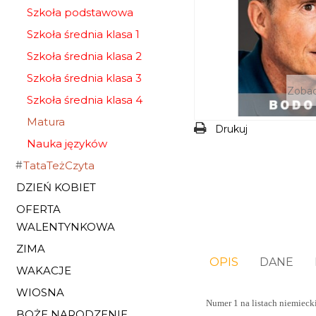
Szkoła podstawowa
Szkoła średnia klasa 1
Szkoła średnia klasa 2
Szkoła średnia klasa 3
Zobac
Szkoła średnia klasa 4
Matura
Drukuj
Nauka języków
TataTeżCzyta
DZIEŃ KOBIET
OFERTA
WALENTYNKOWA
ZIMA
OPIS
DANE
WAKACJE
WIOSNA
Numer 1 na listach niemieck
BOŻE NARODZENIE