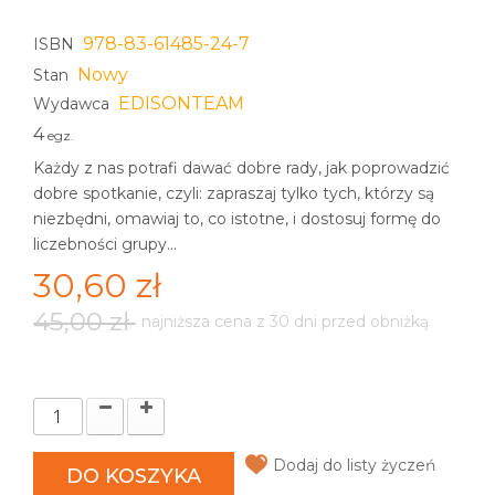
978-83-61485-24-7
ISBN
Nowy
Stan
EDISONTEAM
Wydawca
4
egz.
Każdy z nas potrafi dawać dobre rady, jak poprowadzić
dobre spotkanie, czyli: zapraszaj tylko tych, którzy są
niezbędni, omawiaj to, co istotne, i dostosuj formę do
liczebności grupy...
30,60 zł
45,00 zł
najniższa cena z 30 dni przed obniżką
Dodaj do listy życzeń
DO KOSZYKA