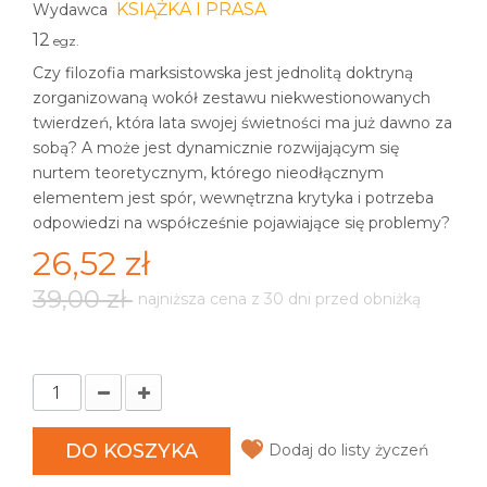
KSIĄŻKA I PRASA
Wydawca
12
egz.
Czy filozofia marksistowska jest jednolitą doktryną
zorganizowaną wokół zestawu niekwestionowanych
twierdzeń, która lata swojej świetności ma już dawno za
sobą? A może jest dynamicznie rozwijającym się
nurtem teoretycznym, którego nieodłącznym
elementem jest spór, wewnętrzna krytyka i potrzeba
odpowiedzi na współcześnie pojawiające się problemy?
26,52 zł
39,00 zł
najniższa cena z 30 dni przed obniżką
DO KOSZYKA
Dodaj do listy życzeń