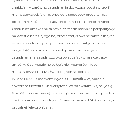
dyskusji i sporów w filozofii marksistowskiej. Wśród nich
znajdziemy zarówno zagadnienia dotyczące podstaw teorii
marksistowskiej, jak np. typologia sposobów produkcji czy
problem rozróżnienia pracy produkcyjnej i nieprodukcyjnej.
Obok nich omawiane są również marksistowskie perspektywy
na kwestie bardziej ogólne, problematyzowane także z innych
perspektyw teoretycznych - katastrofa klimatyczna oraz
przyszłość kapitalizmu. Sposób prezentacji wszystkich
zagadnień ma zasadniczo wprowadzający charakter, aby
umożliwić samodzielne zgłębianie meandrów filozofii
marksistowskiej i udział w toczących się debatach.
Wiktor Lekki - absolwent Wydziału Filozofii UW, obecnie
doktorant filozofii a Uniwersytecie Warszawskim. Zajmuje się
filozofią marksistowską ze szczególnym naciskiem na problem
związku ekonomii i polityki. Z zawodu lekarz. Miłośnik muzyki
brutalnej i elektronicznej.