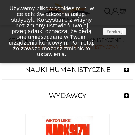
Używamy plików cookies m.in. w
celach: świadczenia usług,
K
statystyk. Korzystanie z witryny
bez zmiany ustawień Twojej
(
przeglądarki oznacza, że będą
Zamknij
one umieszczane w Twoim
STRONA GŁÓWNA
NAUKI HUMANISTYCZNE
urządzeniu końcowym. Pamiętaj,
MARKSIZM JAKO NURT PLURALISTYCZNY
że zawsze możesz zmienić te
ustawienia.
NAUKI HUMANISTYCZNE
WYDAWCY