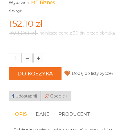
MT Biznes
Wydawca
48
egz.
152,10 zł
169,00 zł
najniższa cena z 30 dni przed obniżką
DO KOSZYKA
Dodaj do listy życzeń
Udostępnij
Google+
OPIS
DANE
PRODUCENT
„Codziennie poświęć minutę, aby spojrzeć w twarz ludziom,