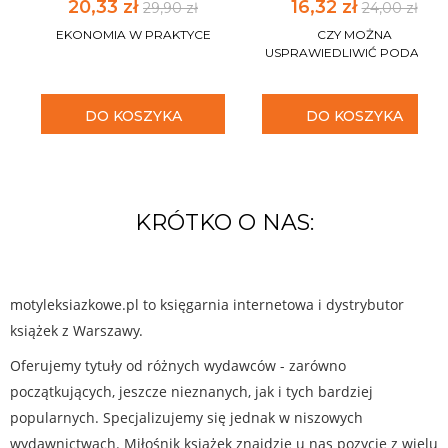
20,33 zł
16,32 zł
29,90 zł
24,00 zł
EKONOMIA W PRAKTYCE
CZY MOŻNA
USPRAWIEDLIWIĆ PODATKI?
DO KOSZYKA
DO KOSZYKA
KRÓTKO O NAS:
motyleksiazkowe.pl to księgarnia internetowa i dystrybutor
książek z Warszawy.
Oferujemy tytuły od różnych wydawców - zarówno
początkujących, jeszcze nieznanych, jak i tych bardziej
popularnych. Specjalizujemy się jednak w niszowych
wydawnictwach. Miłośnik książek znajdzie u nas pozycje z wielu