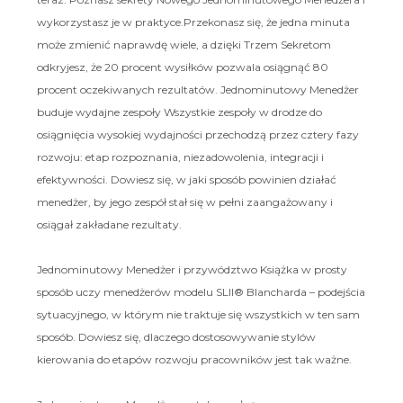
wykorzystasz je w praktyce.Przekonasz się, że jedna minuta
może zmienić naprawdę wiele, a dzięki Trzem Sekretom
odkryjesz, że 20 procent wysiłków pozwala osiągnąć 80
procent oczekiwanych rezultatów. Jednominutowy Menedżer
buduje wydajne zespoły Wszystkie zespoły w drodze do
osiągnięcia wysokiej wydajności przechodzą przez cztery fazy
rozwoju: etap rozpoznania, niezadowolenia, integracji i
efektywności. Dowiesz się, w jaki sposób powinien działać
menedżer, by jego zespół stał się w pełni zaangażowany i
osiągał zakładane rezultaty.
Jednominutowy Menedżer i przywództwo Książka w prosty
sposób uczy menedżerów modelu SLII® Blancharda – podejścia
sytuacyjnego, w którym nie traktuje się wszystkich w ten sam
sposób. Dowiesz się, dlaczego dostosowywanie stylów
kierowania do etapów rozwoju pracowników jest tak ważne.