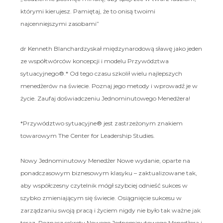
którymi kierujesz. Pamiętaj, że to onisą twoimi
najcenniejszymi zasobami”
dr Kenneth Blanchardzyskał międzynarodową sławę jako jeden
ze współtwórców koncepcji i modelu Przywództwa
sytuacyjnego®.* Od tego czasu szkolił wielu najlepszych
menedżerów na świecie. Poznaj jego metody i wprowadź je w
życie. Zaufaj doświadczeniu Jednominutowego Menedżera!
*Przywództwo sytuacyjne® jest zastrzeżonym znakiem
towarowym The Center for Leadership Studies.
Nowy Jednominutowy Menedżer Nowe wydanie, oparte na
ponadczasowym biznesowym klasyku – zaktualizowane tak,
aby współczesny czytelnik mógł szybciej odnieść sukces w
szybko zmieniającym się świecie. Osiągnięcie sukcesu w
zarządzaniu swoją pracą i życiem nigdy nie było tak ważne jak
teraz. Poznasz sekrety Nowego Jednominutowego Menedżera i