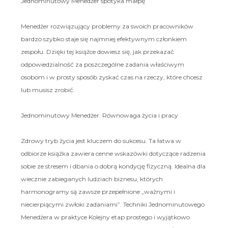
Jednominutowy Menedżer spotyka małpę
Menedżer rozwiązujący problemy za swoich pracowników
bardzo szybko staje się najmniej efektywnym członkiem
zespołu. Dzięki tej książce dowiesz się, jak przekazać
odpowiedzialność za poszczególne zadania właściwym
osobom i w prosty sposób zyskać czas na rzeczy, które chcesz
lub musisz zrobić.
Jednominutowy Menedżer. Równowaga życia i pracy
Zdrowy tryb życia jest kluczem do sukcesu. Ta łatwa w
odbiorze książka zawiera cenne wskazówki dotyczące radzenia
sobie ze stresem i dbania o dobrą kondycję fizyczną. Idealna dla
wiecznie zabieganych ludziach biznesu, których
harmonogramy są zawsze przepełnione „ważnymi i
niecierpiącymi zwłoki zadaniami”. Techniki Jednominutowego
Menedżera w praktyce Kolejny etap prostego i wyjątkowo