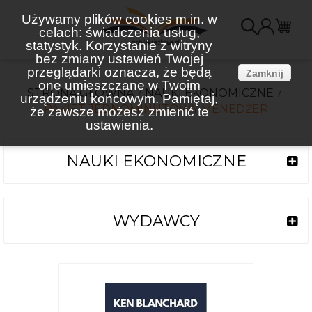
Używamy plików cookies m.in. w
celach: świadczenia usług,
K
statystyk. Korzystanie z witryny
bez zmiany ustawień Twojej
(
przeglądarki oznacza, że będą
Zamknij
one umieszczane w Twoim
STRONA GŁÓWNA
NAUKI EKONOMICZNE
urządzeniu końcowym. Pamiętaj,
PAKIET JEDNOMINUTOWY MENEDŻER
że zawsze możesz zmienić te
ustawienia.
NAUKI EKONOMICZNE
WYDAWCY