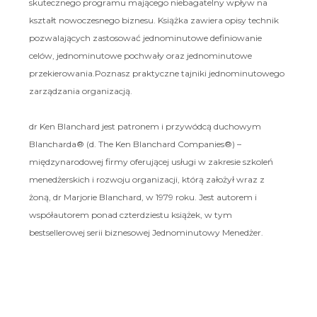
skutecznego programu mającego niebagatelny wpływ na
kształt nowoczesnego biznesu. Książka zawiera opisy technik
pozwalających zastosować jednominutowe definiowanie
celów, jednominutowe pochwały oraz jednominutowe
przekierowania.Poznasz praktyczne tajniki jednominutowego
zarządzania organizacją.
dr Ken Blanchard jest patronem i przywódcą duchowym
Blancharda® (d. The Ken Blanchard Companies®) –
międzynarodowej firmy oferującej usługi w zakresie szkoleń
menedżerskich i rozwoju organizacji, którą założył wraz z
żoną, dr Marjorie Blanchard, w 1979 roku. Jest autorem i
współautorem ponad czterdziestu książek, w tym
bestsellerowej serii biznesowej Jednominutowy Menedżer.