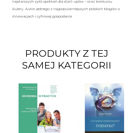
najstarszych cykli spotkań dla start-upów – oraz konkursu
Aulery. Autor jednego z najpopularniejszych polskich blogów o
innowacjach i cyfrowej gospodarce.
PRODUKTY Z TEJ
SAMEJ KATEGORII