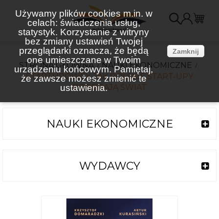
Używamy plików cookies m.in. w
celach: świadczenia usług,
K
statystyk. Korzystanie z witryny
bez zmiany ustawień Twojej
(
przeglądarki oznacza, że będą
Zamknij
one umieszczane w Twoim
STRONA GŁÓWNA
NAUKI EKONOMICZNE
urządzeniu końcowym. Pamiętaj,
STARTUPOWCY. JAK POLSKIE START-UPY
że zawsze możesz zmienić te
ustawienia.
PODBIJAJĄ ŚWIAT
NAUKI EKONOMICZNE
WYDAWCY