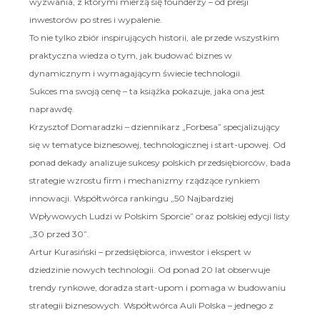
wyzwania, z którymi mierzą się founderzy – od presji
inwestorów po stres i wypalenie.
To nie tylko zbiór inspirujących historii, ale przede wszystkim
praktyczna wiedza o tym, jak budować biznes w
dynamicznym i wymagającym świecie technologii.
Sukces ma swoją cenę – ta książka pokazuje, jaka ona jest
naprawdę.
Krzysztof Domaradzki – dziennikarz „Forbesa” specjalizujący
się w tematyce biznesowej, technologicznej i start-upowej. Od
ponad dekady analizuje sukcesy polskich przedsiębiorców, bada
strategie wzrostu firm i mechanizmy rządzące rynkiem
innowacji. Współtwórca rankingu „50 Najbardziej
Wpływowych Ludzi w Polskim Sporcie” oraz polskiej edycji listy
„30 przed 30”.
Artur Kurasiński – przedsiębiorca, inwestor i ekspert w
dziedzinie nowych technologii. Od ponad 20 lat obserwuje
trendy rynkowe, doradza start-upom i pomaga w budowaniu
strategii biznesowych. Współtwórca Auli Polska – jednego z