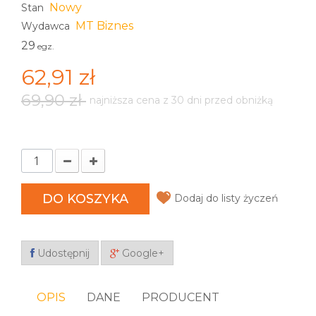
Nowy
Stan
MT Biznes
Wydawca
29
egz.
62,91 zł
69,90 zł
najniższa cena z 30 dni przed obniżką
DO KOSZYKA
Dodaj do listy życzeń
Udostępnij
Google+
OPIS
DANE
PRODUCENT