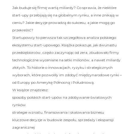
Jak buduje się firmę wartą miliardy? Co sprawia, że niektóre
start-upy przebijają się na globalnym rynku, a inne znikają w
cieniu? Jakie decyzje prowadzą do sukcesu, a jakie mogą go
przekreślić?
Startupowcy to pierwsza tak szczegółowa analiza polskiego
ekosystemu start-upowego. Książka pokazuje, jak dwunastu
przedsiębiorców, często zaczynając od zera, zbudowało firmy
technologiczne wyceniane na setki milionów, a nawet miliardy
złotych. To historie o innowacjach, ryzyku i strategicznych
wyborach, które pozwoliły im zdobyć międzynarodowe rynki –
od Europy po Amerykę Północną i Południową.
W książce znajdziesz:
sposoby polskich start-upów na zdobywanie światowych
rynków
strategie wzrostu, finansowania i skalowania biznesu
kluczowe decyzje w budowie zespołu, sprzedaży i ekspansji
zagranicznej