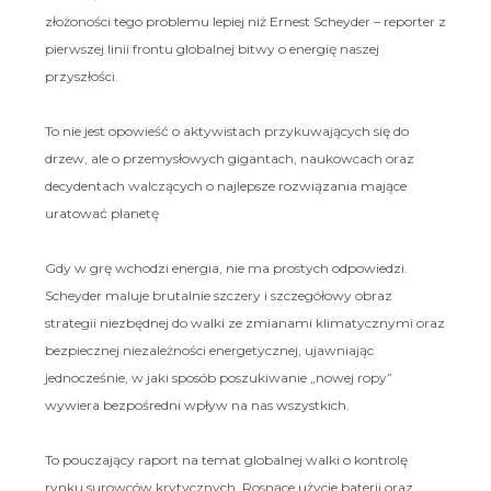
złożoności tego problemu lepiej niż Ernest Scheyder – reporter z
pierwszej linii frontu globalnej bitwy o energię naszej
przyszłości.
To nie jest opowieść o aktywistach przykuwających się do
drzew, ale o przemysłowych gigantach, naukowcach oraz
decydentach walczących o najlepsze rozwiązania mające
uratować planetę
Gdy w grę wchodzi energia, nie ma prostych odpowiedzi.
Scheyder maluje brutalnie szczery i szczegółowy obraz
strategii niezbędnej do walki ze zmianami klimatycznymi oraz
bezpiecznej niezależności energetycznej, ujawniając
jednocześnie, w jaki sposób poszukiwanie „nowej ropy”
wywiera bezpośredni wpływ na nas wszystkich.
To pouczający raport na temat globalnej walki o kontrolę
rynku surowców krytycznych. Rosnące użycie baterii oraz