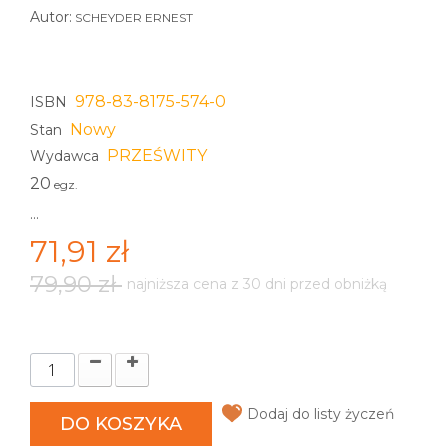
Autor:
SCHEYDER ERNEST
978-83-8175-574-0
ISBN
Nowy
Stan
PRZEŚWITY
Wydawca
20
egz.
...
71,91 zł
79,90 zł
najniższa cena z 30 dni przed obniżką
Dodaj do listy życzeń
DO KOSZYKA