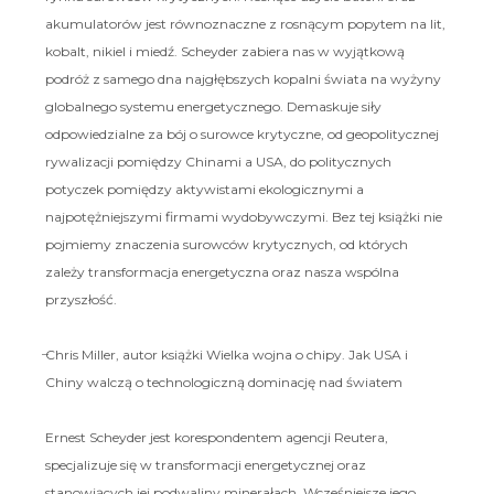
akumulatorów jest równoznaczne z rosnącym popytem na lit,
kobalt, nikiel i miedź. Scheyder zabiera nas w wyjątkową
podróż z samego dna najgłębszych kopalni świata na wyżyny
globalnego systemu energetycznego. Demaskuje siły
odpowiedzialne za bój o surowce krytyczne, od geopolitycznej
rywalizacji pomiędzy Chinami a USA, do politycznych
potyczek pomiędzy aktywistami ekologicznymi a
najpotężniejszymi firmami wydobywczymi. Bez tej książki nie
pojmiemy znaczenia surowców krytycznych, od których
zależy transformacja energetyczna oraz nasza wspólna
przyszłość.
̶Chris Miller, autor książki Wielka wojna o chipy. Jak USA i
Chiny walczą o technologiczną dominację nad światem
Ernest Scheyder jest korespondentem agencji Reutera,
specjalizuje się w transformacji energetycznej oraz
stanowiących jej podwaliny minerałach. Wcześniejsze jego