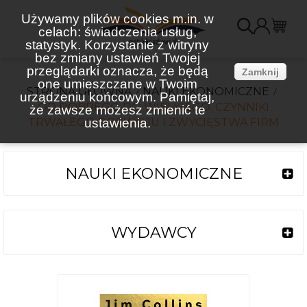
Używamy plików cookies m.in. w
celach: świadczenia usług,
K
statystyk. Korzystanie z witryny
bez zmiany ustawień Twojej
(
przeglądarki oznacza, że będą
Zamknij
one umieszczane w Twoim
STRONA GŁÓWNA
NAUKI EKONOMICZNE
urządzeniu końcowym. Pamiętaj,
OD DOBREGO DO WIELKIEGO. CZYNNIKI
że zawsze możesz zmienić te
TRWAŁEGO ROZWOJU I ZWYCIĘSTWA FIRM
ustawienia.
NAUKI EKONOMICZNE
WYDAWCY