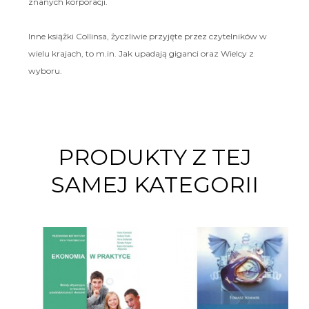
znanych korporacji.
Inne książki Collinsa, życzliwie przyjęte przez czytelników w
wielu krajach, to m.in. Jak upadają giganci oraz Wielcy z
wyboru.
PRODUKTY Z TEJ
SAMEJ KATEGORII