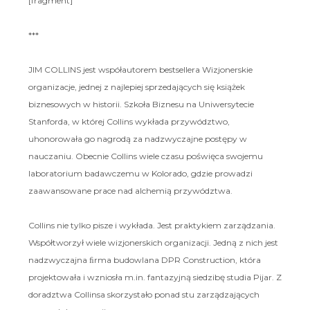
[fragment]
***
JIM COLLINS jest współautorem bestsellera Wizjonerskie
organizacje, jednej z najlepiej sprzedających się książek
biznesowych w historii. Szkoła Biznesu na Uniwersytecie
Stanforda, w której Collins wykłada przywództwo,
uhonorowała go nagrodą za nadzwyczajne postępy w
nauczaniu. Obecnie Collins wiele czasu poświęca swojemu
laboratorium badawczemu w Kolorado, gdzie prowadzi
zaawansowane prace nad alchemią przywództwa.
Collins nie tylko pisze i wykłada. Jest praktykiem zarządzania.
Współtworzył wiele wizjonerskich organizacji. Jedną z nich jest
nadzwyczajna ﬁrma budowlana DPR Construction, która
projektowała i wzniosła m.in. fantazyjną siedzibę studia Pijar. Z
doradztwa Collinsa skorzystało ponad stu zarządzających