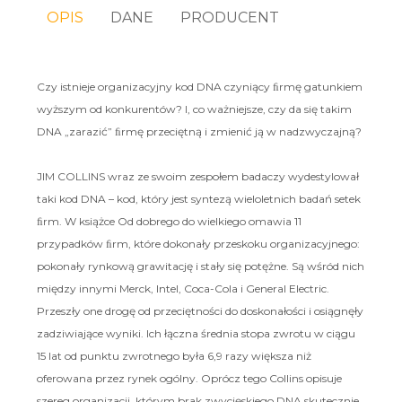
OPIS
DANE
PRODUCENT
Czy istnieje organizacyjny kod DNA czyniący ﬁrmę gatunkiem
wyższym od konkurentów? I, co ważniejsze, czy da się takim
DNA „zarazić” ﬁrmę przeciętną i zmienić ją w nadzwyczajną?
JIM COLLINS wraz ze swoim zespołem badaczy wydestylował
taki kod DNA – kod, który jest syntezą wieloletnich badań setek
ﬁrm. W książce Od dobrego do wielkiego omawia 11
przypadków ﬁrm, które dokonały przeskoku organizacyjnego:
pokonały rynkową grawitację i stały się potężne. Są wśród nich
między innymi Merck, Intel, Coca-Cola i General Electric.
Przeszły one drogę od przeciętności do doskonałości i osiągnęły
zadziwiające wyniki. Ich łączna średnia stopa zwrotu w ciągu
15 lat od punktu zwrotnego była 6,9 razy większa niż
oferowana przez rynek ogólny. Oprócz tego Collins opisuje
szereg organizacji, którym brak zwycięskiego DNA skutecznie