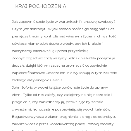
KRAJ POCHODZENIA
Jak zapewnić sobie życie w warunkach finansowej swobody?
Czym jest dobrobyt i w jaki sposób można go osiągnąć? Bez
pieniędzy tracimy kontrolę nad własnym życiem. Ich wartość
uświadamiamy sobie dopiero wtedy, gdy ich brakuje i
zaczynamy odczuwać lęk przed przyszłością.
Zdobyć bogactwo chcą wszyscy, jednak nie każdy podejmuje
decyzje, dzięki którym zaczyna gromadzić odpowiednie
zaplecze finansowe. Jeszcze inni nie wykonują w tym zakresie
żadnego aktywnego działania.
John Soforic w swojej książce porównuje życie do uprawy
ziemi. Tylko od nas zależy, czy zasiejemy na niej nasze cele i
pragnienia, czy zaniedbamy ją, pozwalając by zarosła
chwastami, jednocześnie pozbawiając się swoich talentów.
Bogactwo wyrasta z ziaren pragnienia, a droga do dobrobytu
zawsze wiedzie przez konsekwentną pracę i rozwój osobisty.