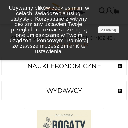
Używamy plików cookies m.in. w
celach: świadczenia usług,
K
statystyk. Korzystanie z witryny
bez zmiany ustawień Twojej
(
przeglądarki oznacza, że będą
Zamknij
one umieszczane w Twoim
STRONA GŁÓWNA
NAUKI EKONOMICZNE
urządzeniu końcowym. Pamiętaj,
BOGATY OGRODNIK
że zawsze możesz zmienić te
ustawienia.
NAUKI EKONOMICZNE
WYDAWCY