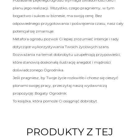
Posiadanie pięknego ogrodu wymaga świadomości celu i
planu jego realizacji. Wszystko, czego pragniemy, w tym
bogactwo i sukces w biznesie, ma swoją cenę. Bez
odpowiedniego przygotowania i poświęcenia czasu, nasz cały
potencjał się zmarnuje.
Metafora ogrodu pozwoli Ci lepiej zrozumieć intencje i rady
dotyczące wykorzystywania Twoich życiowych szans.
Rozważania na temat dobrobytu uzupełniają przypowieści,
które stanowią doskonałą ilustrację anegdot i mądrości
doświadczonego Ogrodnika.
Jeśli pragniesz, by Twoje życie rozkwitło i chcesz się cieszyć
plonami swojej pracy, przeczytaj naszą wydawniczą
propozycję: Bogaty Ogrodnik.
To książka, która pomoże Ci osiągnąć dobrobyt.
PRODUKTY Z TEJ