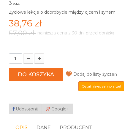
3
egz.
Życiowe lekcje o dobrobycie między ojcem i synem
38,76 zł
57,00 zł
najniższa cena z 30 dni przed obniżką
DO KOSZYKA
Dodaj do listy życzeń
Ostatnie egzemplarze!
Udostępnij
Google+
OPIS
DANE
PRODUCENT