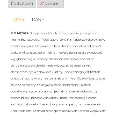
Udostępnij
Google+
OPIS
DANE
Od Autora
Niniejsza książka to zbiór tekstów pisanych na
moim Biznesblogu. Treści zawarte w tym zbiorze tekstów były
częściowo prezentowane na kilku konferencjach w latach W
trakcie kilkunastu ostatnich lat mojej działalności zawodowej i
wgłębiania się w procesy ekonomiczno-społeczne coraz
bardziej stawało się dla mnie widoczne, że centralnym
elementem życia człowieka i ustroju społecznego jest kształt
pracy zarówno w wymiarze makro i mikro. Oczywiście, ważne
są inne elementy, takie jak system monetarny, system
podatkowy, system prawny, jednak one niejako obsługują
proces pracy, proces wytwórczy, który jest esencją i losem
każdego człowieka losem dobrym albo pełnym upokorzenia.
Zrozumiałem, że stworzenie sprawiedliwych i prorozwojowych