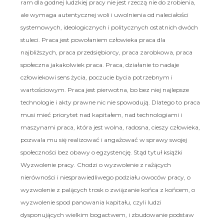
ram dla godnej ludzkiej pracy nie jest rzeczą nie do zrobienia,
ale wymaga autentycznej woli i uwolnienia od naleciałości
systemowych, ideologicznych i politycznych ostatnich dwóch
stuleci. Praca jest powołaniem człowieka praca dla
najbliższych, praca przedsiębiorcy, praca zarobkowa, praca
społeczna jakakolwiek praca. Praca, działanie to nadaje
człowiekowi sens życia, poczucie bycia potrzebnym i
wartościowym. Praca jest pierwotna, bo bez niej najlepsze
technologie i akty prawne nic nie spowodują. Dlatego to praca
musi mieć priorytet nad kapitałem, nad technologiami i
maszynami praca, która jest wolna, radosna, cieszy człowieka,
pozwala mu się realizować i angażować w sprawy swojej
społeczności bez obawy o egzystencję. Stąd tytuł książki
Wyzwolenie pracy. Chodzi o wyzwolenie z rażących
nierówności i niesprawiedliwego podziału owoców pracy, o
wyzwolenie z palących trosk o związanie końca z końcem, o
wyzwolenie spod panowania kapitału, czyli ludzi
dysponujących wielkim bogactwem, i zbudowanie podstaw