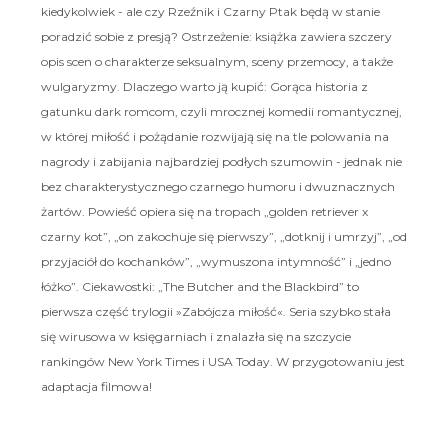
kiedykolwiek - ale czy Rzeźnik i Czarny Ptak będą w stanie
poradzić sobie z presją? Ostrzeżenie: książka zawiera szczery
opis scen o charakterze seksualnym, sceny przemocy, a także
wulgaryzmy. Dlaczego warto ją kupić: Gorąca historia z
gatunku dark romcom, czyli mrocznej komedii romantycznej,
w której miłość i pożądanie rozwijają się na tle polowania na
nagrody i zabijania najbardziej podłych szumowin - jednak nie
bez charakterystycznego czarnego humoru i dwuznacznych
żartów. Powieść opiera się na tropach „golden retriever x
czarny kot”, „on zakochuje się pierwszy”, „dotknij i umrzyj”, „od
przyjaciół do kochanków”, „wymuszona intymność” i „jedno
łóżko”. Ciekawostki: „The Butcher and the Blackbird” to
pierwsza część trylogii »Zabójcza miłość«. Seria szybko stała
się wirusowa w księgarniach i znalazła się na szczycie
rankingów New York Times i USA Today. W przygotowaniu jest
adaptacja filmowa!