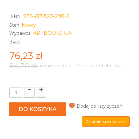
978-617-523-298-9
ISBN
Nowy
Stan
ARTBOOKS UA
Wydawca
3
egz.
76,23 zł
84,70 zł
najniższa cena z 30 dni przed obniżką
Dodaj do listy życzeń
DO KOSZYKA
Ostatnie egzemplarze!