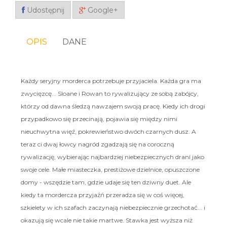
Udostępnij
Google+
OPIS
DANE
Każdy seryjny morderca potrzebuje przyjaciela. Każda gra ma
zwycięzcę... Sloane i Rowan to rywalizujący ze sobą zabójcy,
którzy od dawna śledzą nawzajem swoją pracę. Kiedy ich drogi
przypadkowo się przecinają, pojawia się między nimi
nieuchwytna więź, pokrewieństwo dwóch czarnych dusz. A
teraz ci dwaj łowcy nagród zgadzają się na coroczną
rywalizację, wybierając najbardziej niebezpiecznych drani jako
swoje cele. Małe miasteczka, prestiżowe dzielnice, opuszczone
domy - wszędzie tam, gdzie udaje się ten dziwny duet. Ale
kiedy ta mordercza przyjaźń przeradza się w coś więcej,
szkielety w ich szafach zaczynają niebezpiecznie grzechotać... i
okazują się wcale nie takie martwe. Stawka jest wyższa niż