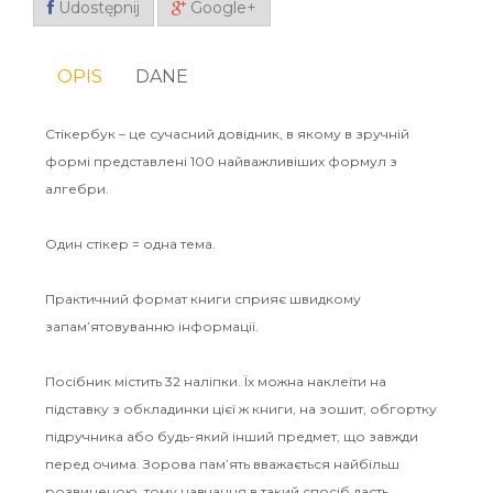
Udostępnij
Google+
OPIS
DANE
Стікербук­ – це сучасний довідник, в якому в зручній
формі представлені 100 найважливіших формул з
алгебри.
Один стікер = одна тема.
Практичний формат книги сприяє швидкому
запам’ятовуванню інформації.
Посібник містить 32 наліпки. Їх можна наклеїти на
підставку з обкладинки цієї ж книги, на зошит, обгортку
підручника або будь-який інший предмет, що завжди
перед очима. Зорова пам’ять вважається найбільш
розвиненою, тому навчання в такий спосіб дасть