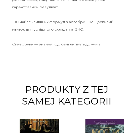
гарантований результат.
100 найважливіших формул з алгебри – це щасливий
квиток для успішного складання ЗНО.
Стікербуки — знання, що самі липнуть до учнів!
PRODUKTY Z TEJ
SAMEJ KATEGORII