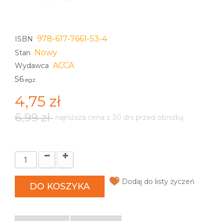
978-617-7661-53-4
ISBN
Nowy
Stan
ACCA
Wydawca
56
egz.
4,75 zł
6,99 zł
najniższa cena z 30 dni przed obniżką
Dodaj do listy życzeń
DO KOSZYKA