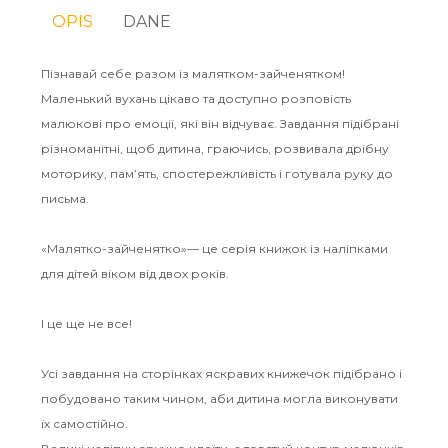
OPIS
DANE
Пізнавай себе разом із малятком-зайченятком!
Маленький вухань цікаво та доступно розповість
малюкові про емоції, які він відчуває. Завдання підібрані
різноманітні, щоб дитина, граючись, розвивала дрібну
моторику, пам’ять, спостережливість і готувала руку до
письма.
«Малятко-зайченятко»— це серія книжок із наліпками
для дітей віком від двох років.
І це ще не все!
Усі завдання на сторінках яскравих книжечок підібрано і
побудовано таким чином, аби дитина могла виконувати
їх самостійно.