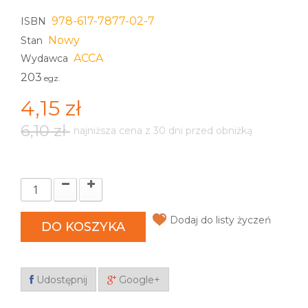
978-617-7877-02-7
ISBN
Nowy
Stan
ACCA
Wydawca
203
egz.
4,15 zł
6,10 zł
najniższa cena z 30 dni przed obniżką
Dodaj do listy życzeń
DO KOSZYKA
Udostępnij
Google+