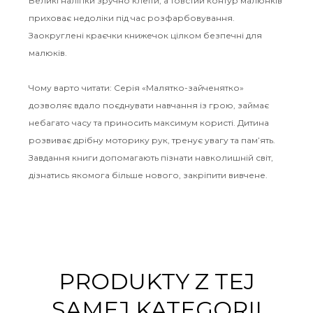
Великі наліпки зручно клеїти, а товстий контур малюнків
приховає недоліки під час розфарбовування.
Заокруглені краєчки книжечок цілком безпечні для
малюків.
Чому варто читати: Серія «Малятко-зайченятко»
дозволяє вдало поєднувати навчання із грою, займає
небагато часу та приносить максимум користі. Дитина
розвиває дрібну моторику рук, тренує увагу та пам’ять.
Завдання книги допомагають пізнати навколишній світ,
дізнатись якомога більше нового, закріпити вивчене.
PRODUKTY Z TEJ
SAMEJ KATEGORII