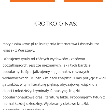
KRÓTKO O NAS:
motyleksiazkowe.pl to księgarnia internetowa i dystrybutor
książek z Warszawy.
Oferujemy tytuły od różnych wydawców - zarówno
początkujących, jeszcze nieznanych, jak i tych bardziej
popularnych. Specjalizujemy się jednak w niszowych
wydawnictwach. Miłośnik książek znajdzie u nas pozycje z wielu
gatunków, w tym literaturę piękną, obyczajową, książki dla
dzieci i młodzieży, kryminały, fantastykę, książki
popularnonaukowe oraz literaturę faktu. Proponujemy tytuły z
niemal każdej dziedziny. Wybieramy ciekawe książki,
nietuzinkowe i wyjątkowe.