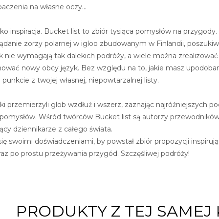
obaczenia na własne oczy…
jako inspiracja. Bucket list to zbiór tysiąca pomysłów na przygody
lądanie zorzy polarnej w igloo zbudowanym w Finlandii, poszukiwan
k nie wymagają tak dalekich podróży, a wiele można zrealizować
ować nowy obcy język. Bez względu na to, jakie masz upodoban
punkcie z twojej własnej, niepowtarzalnej listy.
ki przemierzyli glob wzdłuż i wszerz, zaznając najróżniejszych p
 pomysłów. Wśród twórców Bucket list są autorzy przewodników
ący dziennikarze z całego świata.
 się swoimi doświadczeniami, by powstał zbiór propozycji inspiru
az po prostu przeżywania przygód. Szczęśliwej podróży!
PRODUKTY Z TEJ SAMEJ 