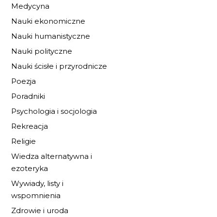
Medycyna
Nauki ekonomiczne
Nauki humanistyczne
Nauki polityczne
Nauki ścisłe i przyrodnicze
Poezja
Poradniki
Psychologia i socjologia
Rekreacja
MROCZNA STRON
GÓR NW
Religie
33,32 zł
49,00 zł
Wiedza alternatywna i
ezoteryka
DO KOSZYKA
Wywiady, listy i
wspomnienia
Zdrowie i uroda