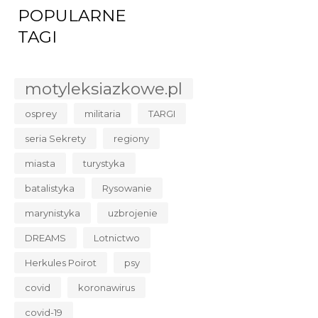
POPULARNE
TAGI
motyleksiazkowe.pl
osprey
militaria
TARGI
seria Sekrety
regiony
miasta
turystyka
batalistyka
Rysowanie
marynistyka
uzbrojenie
DREAMS
Lotnictwo
Herkules Poirot
psy
covid
koronawirus
covid-19