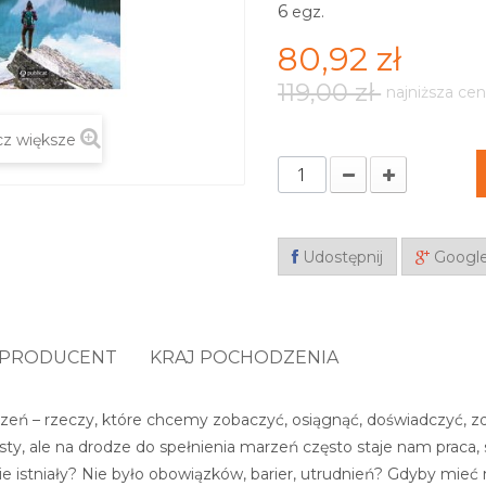
6
egz.
80,92 zł
119,00 zł
najniższa cen
z większe
Udostępnij
Googl
PRODUCENT
KRAJ POCHODZENIA
marzeń – rzeczy, które chcemy zobaczyć, osiągnąć, doświadczyć, 
isty, ale na drodze do spełnienia marzeń często staje nam praca, s
e istniały? Nie było obowiązków, barier, utrudnień? Gdyby mie