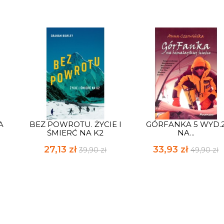
A
BEZ POWROTU. ŻYCIE I
GÓRFANKA 5 WYD.
ŚMIERĆ NA K2
NA...
27,13 zł
33,93 zł
39,90 zł
49,90 zł