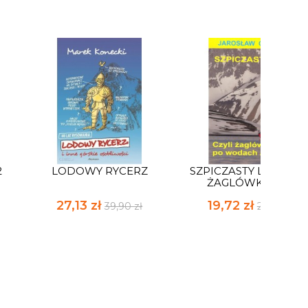
2
LODOWY RYCERZ
SZPICZASTY LĄD CZYL
ŻAGLÓWKĄ PO...
27,13 zł
19,72 zł
39,90 zł
29,00 zł