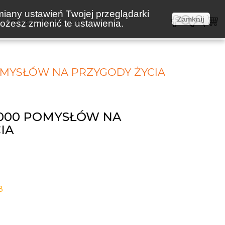
miany ustawień Twojej przeglądarki
Zamknij
żesz zmienić te ustawienia.
E
KOSZTY WYSYŁKI
POMYSŁÓW NA PRZYGODY ŻYCIA
 1000 POMYSŁÓW NA
IA
8