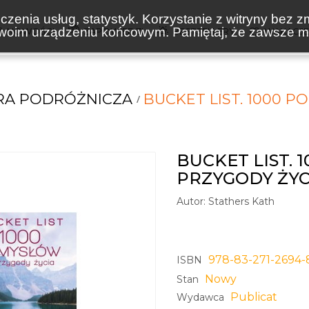
zenia usług, statystyk. Korzystanie z witryny bez z
oim urządzeniu końcowym. Pamiętaj, że zawsze mo
NOWOŚCI
ZAPOWIEDZI
BESTSELLERY
WAKACJ
RA PODRÓŻNICZA
BUCKET LIST. 1000 
BUCKET LIST.
PRZYGODY ŻYC
Autor:
Stathers Kath
978-83-271-2694-
ISBN
Nowy
Stan
Publicat
Wydawca