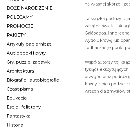
na własnej skórze i z
BOŻE NARODZENIE
POLECAMY
Ta książka posłuży ci 
zakątek świata, jak og
PROMOCJE
Galápagos. Inne jedna
PAKIETY
wydoić krowę lub opan
Artykuły papiernicze
i odhaczać je punkt po 
Audiobooki i płyty
Gry, puzzle, zabawki
Współautorzy tej książ
tysiąca ekscytujących
Architektura
przygód oraz podróżuj
Biografie i autobiografie
Każdy z nich podzielił
Czasopisma
wrażeń dla zmysłów or
Edukacja
Eseje i felietony
Fantastyka
Historia