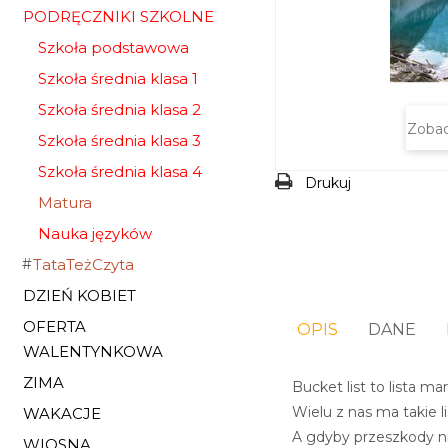
PODRĘCZNIKI SZKOLNE
Szkoła podstawowa
Szkoła średnia klasa 1
Szkoła średnia klasa 2
Zobac
Szkoła średnia klasa 3
Szkoła średnia klasa 4
Drukuj
Matura
Nauka języków
TataTeżCzyta
DZIEŃ KOBIET
OFERTA
OPIS
DANE
WALENTYNKOWA
ZIMA
Bucket list to lista 
Wielu z nas ma takie l
WAKACJE
A gdyby przeszkody ni
WIOSNA