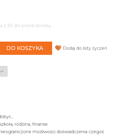
a z 30 dni przed obniżką
DO KOSZYKA
Dodaj do listy życzeń
e+
zdobyć…
zkoła, rodzina, finanse.
ć nieograniczone możliwości doświadczenia czegoś