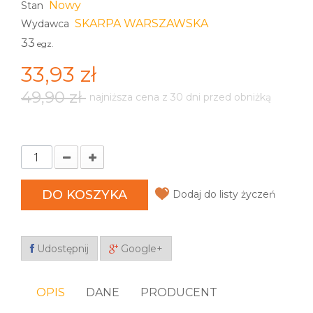
Nowy
Stan
SKARPA WARSZAWSKA
Wydawca
33
egz.
33,93 zł
49,90 zł
najniższa cena z 30 dni przed obniżką
DO KOSZYKA
Dodaj do listy życzeń
Udostępnij
Google+
OPIS
DANE
PRODUCENT