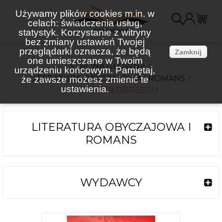
Używamy plików cookies m.in. w
celach: świadczenia usług,
K
statystyk. Korzystanie z witryny
bez zmiany ustawień Twojej
(
przeglądarki oznacza, że będą
Zamknij
one umieszczane w Twoim
STRONA GŁÓWNA
urządzeniu końcowym. Pamiętaj,
LITERATURA OBYCZAJOWA I ROMANS
że zawsze możesz zmienić te
ustawienia.
LATO W KOŁOBRZEGU
LITERATURA OBYCZAJOWA I
ROMANS
WYDAWCY