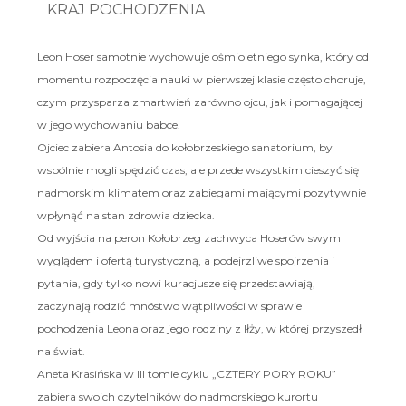
KRAJ POCHODZENIA
Leon Hoser samotnie wychowuje ośmioletniego synka, który od
momentu rozpoczęcia nauki w pierwszej klasie często choruje,
czym przysparza zmartwień zarówno ojcu, jak i pomagającej
w jego wychowaniu babce.
Ojciec zabiera Antosia do kołobrzeskiego sanatorium, by
wspólnie mogli spędzić czas, ale przede wszystkim cieszyć się
nadmorskim klimatem oraz zabiegami mającymi pozytywnie
wpłynąć na stan zdrowia dziecka.
Od wyjścia na peron Kołobrzeg zachwyca Hoserów swym
wyglądem i ofertą turystyczną, a podejrzliwe spojrzenia i
pytania, gdy tylko nowi kuracjusze się przedstawiają,
zaczynają rodzić mnóstwo wątpliwości w sprawie
pochodzenia Leona oraz jego rodziny z Iłży, w której przyszedł
na świat.
Aneta Krasińska w III tomie cyklu „CZTERY PORY ROKU”
zabiera swoich czytelników do nadmorskiego kurortu