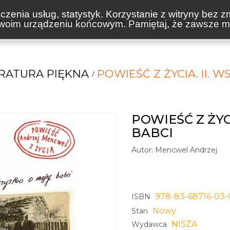
zenia usług, statystyk. Korzystanie z witryny bez z
oim urządzeniu końcowym. Pamiętaj, że zawsze mo
NOWOŚCI
ZAPOWIEDZI
BESTSELLERY
WAKACJ
ERATURA PIĘKNA
POWIEŚĆ Z ŻYCIA. II. 
POWIEŚĆ Z ŻYC
BABCI
Autor:
Mencwel Andrzej
978-83-68716-03-
ISBN
Nowy
Stan
NISZA
Wydawca