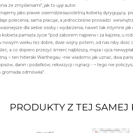
zenia ze zmyśleniami", jak to ujął autor.
najemy jako prawie osiemdziesięcioletnią kobietę dyrygującą 
ydaje polecenia, sama pracuje, a jednocześnie prowadzi wewnęt
ażniejsze dla siebie osoby i wydarzenia, nawet tak intymne jak
obieta pamięta życie "pod zaborem najpierw i za kajzera, u rodz
nowym wieku też dobre, dwie wojny potem, od nas niby dość dale
leć, a co dopiero przeżyć śmierć najbliższą, męża i ojca niewyp
tnią ¬ ten hitlerski Warthegau ¬nie wiadomo jak uznać, dwa państ
isów, danin i podatków, rekwizycji i rujnacji - ¬ tego nie policzysz
ała gromada odmówiła".
PRODUKTY Z TEJ SAMEJ 