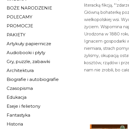
literacką fikcją, "'zdar
BOŻE NARODZENIE
Główną bohaterkę poz
POLECAMY
wielkopolskiej wsi. W
PROMOCJE
życiem. Wspomina najw
Urodzona w 1880 roku k
PAKIETY
Ignacem gospodarki w 
Artykuły papiernicze
niemiara, strach pomyś
Audiobooki i płyty
żyliśmy, okupacją osta
Gry, puzzle, zabawki
kosztów, rządów i przep
nam nie zrobili, bo c
Architektura
Biografie i autobiografie
Czasopisma
Edukacja
Eseje i felietony
Fantastyka
Historia