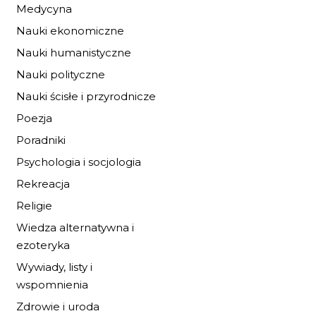
Medycyna
Nauki ekonomiczne
Nauki humanistyczne
Nauki polityczne
Nauki ścisłe i przyrodnicze
Poezja
BURZA PRZED
Poradniki
ŚWITEM
Psychologia i socjologia
19,72 zł
29,00 zł
Rekreacja
Religie
DO KOSZYKA
Wiedza alternatywna i
ezoteryka
Wywiady, listy i
wspomnienia
Zdrowie i uroda