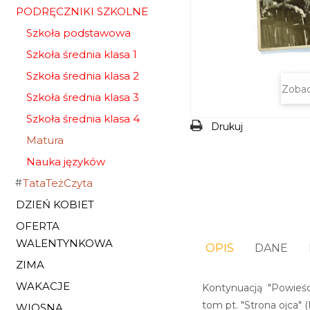
PODRĘCZNIKI SZKOLNE
Szkoła podstawowa
Szkoła średnia klasa 1
Szkoła średnia klasa 2
Zobac
Szkoła średnia klasa 3
Szkoła średnia klasa 4
Drukuj
Matura
Nauka języków
TataTeżCzyta
DZIEŃ KOBIET
OFERTA
WALENTYNKOWA
OPIS
DANE
ZIMA
WAKACJE
Kontynuacją "Powieści
tom pt. "Strona ojca" 
WIOSNA