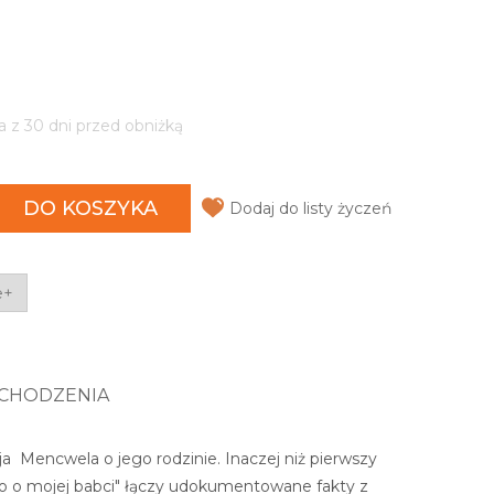
a z 30 dni przed obniżką
DO KOSZYKA
Dodaj do listy życzeń
e+
OCHODZENIA
a Mencwela o jego rodzinie. Inaczej niż pierwszy
stko o mojej babci" łączy udokumentowane fakty z