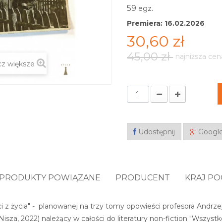
59
egz.
Premiera: 16.02.2026
30,60 zł
45,00 zł
najniższa cen
z większe
Udostępnij
Googl
PRODUKTY POWIĄZANE
PRODUCENT
KRAJ P
 z życia" - planowanej na trzy tomy opowieści profesora Andrzej
(Nisza, 2022) należący w całości do literatury non-fiction "Wszy