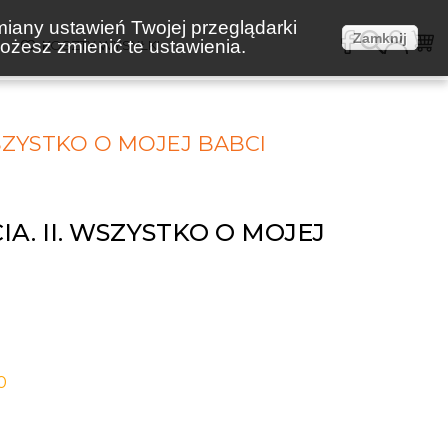
miany ustawień Twojej przeglądarki
Zamknij
żesz zmienić te ustawienia.
E
KOSZTY WYSYŁKI
WSZYSTKO O MOJEJ BABCI
IA. II. WSZYSTKO O MOJEJ
0