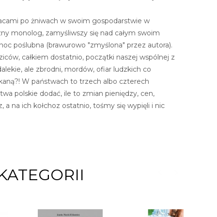
pracami po żniwach w swoim gospodarstwie w
rzny monolog, zamyśliwszy się nad całym swoim
 noc poślubna (brawurowo "zmyślona" przez autora).
iców, całkiem dostatnio, początki naszej wspólnej z
kie, ale zbrodni, mordów, ofiar ludzkich co
łakaną?! W państwach to trzech albo czterech
wa polskie dodać, ile to zmian pieniędzy, cen,
, a na ich kołchoz ostatnio, tośmy się wypięli i nic
KATEGORII