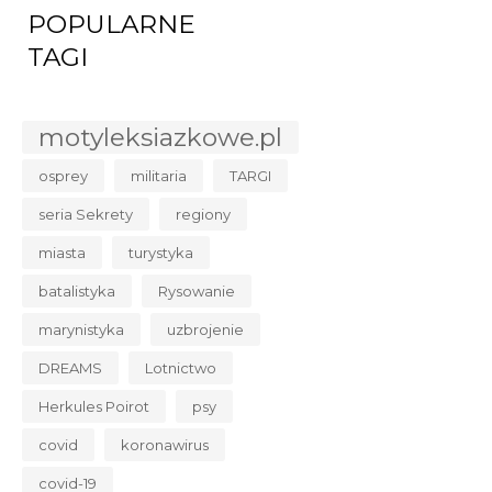
POPULARNE
TAGI
motyleksiazkowe.pl
osprey
militaria
TARGI
seria Sekrety
regiony
miasta
turystyka
batalistyka
Rysowanie
marynistyka
uzbrojenie
DREAMS
Lotnictwo
Herkules Poirot
psy
covid
koronawirus
covid-19