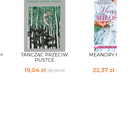
H
TAŃCZĄC PRZECIW
MEANDRY MIŁOŚCI
PUSTCE
19,04 zł
22,37 zł
28,00 zł
32,90 zł