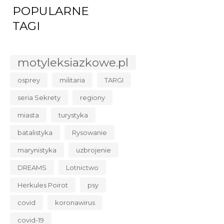
POPULARNE
TAGI
motyleksiazkowe.pl
osprey
militaria
TARGI
seria Sekrety
regiony
miasta
turystyka
batalistyka
Rysowanie
marynistyka
uzbrojenie
DREAMS
Lotnictwo
Herkules Poirot
psy
covid
koronawirus
covid-19