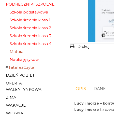
PODRĘCZNIKI SZKOLNE
Szkoła podstawowa
Szkoła średnia klasa 1
Szkoła średnia klasa 2
Zobac
Szkoła średnia klasa 3
Szkoła średnia klasa 4
Drukuj
Matura
Nauka języków
TataTeżCzyta
DZIEŃ KOBIET
OFERTA
OPIS
DANE
WALENTYNKOWA
ZIMA
Lucy i morze
– kont
WAKACJE
Lucy i morze
to czwar
WIOSNA