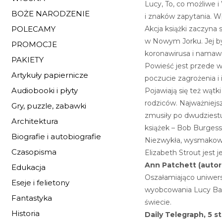
Lucy
,
To, co możliwe
i
BOŻE NARODZENIE
i znaków zapytania. W
Akcja książki zaczyna 
POLECAMY
w Nowym Jorku. Jej by
PROMOCJE
koronawirusa i namawi
PAKIETY
Powieść jest przede w
Artykuły papiernicze
poczucie zagrożenia i 
Audiobooki i płyty
Pojawiają się też wątk
rodziców. Najważniejs
Gry, puzzle, zabawki
zmusiły po dwudziestu
Architektura
książek – Bob Burgess, 
Biografie i autobiografie
Niezwykła, wysmakowan
Czasopisma
Elizabeth Strout jest 
Ann Patchett (auto
Edukacja
Oszałamiająco uniwers
Eseje i felietony
wyobcowania Lucy Bar
Fantastyka
świecie.
Historia
Daily Telegraph, 5 st