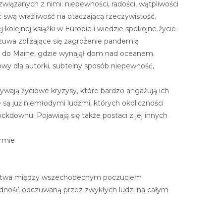
i związanych z nimi: niepewności, radości, wątpliwości
 swą wrażliwość na otaczającą rzeczywistość.
 kolejnej książki w Europie i wiedzie spokojne życie
zuwa zbliżające się zagrożenie pandemią
nim do Maine, gdzie wynajął dom nad oceanem.
owy dla autorki, subtelny sposób niepewność,
eżywają życiowe kryzysy, które bardzo angażują ich
 są już niemłodymi ludźmi, których okoliczności
downu. Pojawiają się także postaci z jej innych
ormie
bieństwa między wszechobecnym poczuciem
adność odczuwaną przez zwykłych ludzi na całym