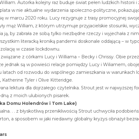
William
. Autorka kolejny raz buduje świat pełen ludzkich historii 
plata w nie aktualne wydarzenia społeczno-polityczne, pokazując
się w marcu 2020 roku. Lucy rezygnuje z trasy promocyjnej swojej
ły mąż William, z którym utrzymuje przyjacielskie stosunki, wyc
a ją, by zabrała ze sobą tylko niezbędne rzeczy i wyjechała z 
szystkim literacką kroniką pandemii doskonale oddającą – w typ
izolację w czasie lockdownu.
i związane z córkami Lucy i Williama – Becky i Chrissy. Obie prz
ze jednak są w powieści relacje pomiędzy Lucy i Wiliamem, oboje
 latach od rozwodu do wspólnego zamieszkania w warunkach lock
Katherine Tyler i Olive Kitteridge.
a lektura dla dojrzałego czytelnika. Strout jest w najwyższej f
jedną z moich ulubionych pisarek.
rka Domu Holendrów i Tom Lake)
alna. . . z błyskotliwą przenikliwością Strout uchwyciła podo
ton, a sposobem w jaki niedawny globalny kryzys obnażył bezr
ars