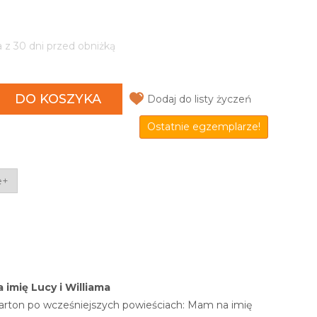
a z 30 dni przed obniżką
DO KOSZYKA
Dodaj do listy życzeń
Ostatnie egzemplarze!
e+
 imię Lucy
i
Williama
 Barton po wcześniejszych powieściach:
Mam na imię