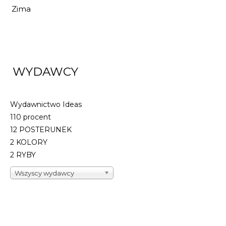
Zima
BURZA PRZED
ŚWITEM
19,72 zł
29,00 zł
DO KOSZYKA
WYDAWCY
Wydawnictwo Ideas
110 procent
12 POSTERUNEK
2 KOLORY
2 RYBY
Wszyscy wydawcy