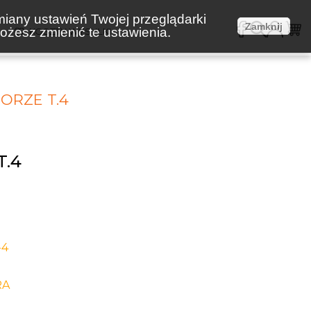
miany ustawień Twojej przeglądarki
Zamknij
żesz zmienić te ustawienia.
E
KOSZTY WYSYŁKI
MORZE T.4
T.4
-4
RA