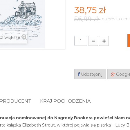
38,75 zł
56,99 zł
najniższa cen
z większe
Udostępnij
Googl
PRODUCENT
KRAJ POCHODZENIA
ynuacja nominowanej do Nagrody Bookera powieści
Mam na
ta książka Elizabeth Strout, w której pojawia się pisarka – Lucy