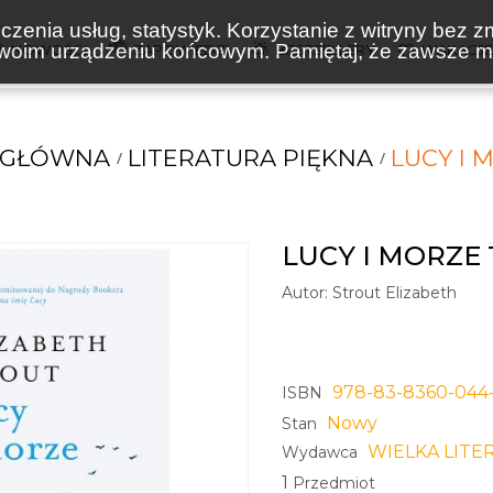
zenia usług, statystyk. Korzystanie z witryny bez z
oim urządzeniu końcowym. Pamiętaj, że zawsze mo
NOWOŚCI
ZAPOWIEDZI
BESTSELLERY
WAKACJ
 GŁÓWNA
LITERATURA PIĘKNA
LUCY I 
LUCY I MORZE 
Autor:
Strout Elizabeth
978-83-8360-044
ISBN
Nowy
Stan
WIELKA LITE
Wydawca
1
Przedmiot