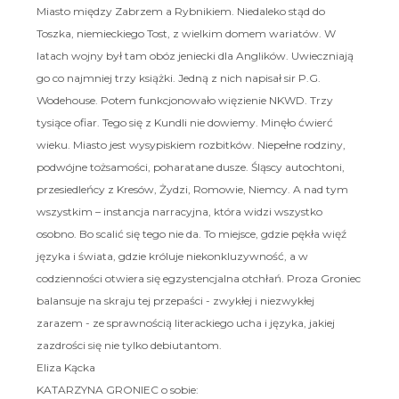
Miasto między Zabrzem a Rybnikiem. Niedaleko stąd do
Toszka, niemieckiego Tost, z wielkim domem wariatów. W
latach wojny był tam obóz jeniecki dla Anglików. Uwieczniają
go co najmniej trzy książki. Jedną z nich napisał sir P.G.
Wodehouse. Potem funkcjonowało więzienie NKWD. Trzy
tysiące ofiar. Tego się z Kundli nie dowiemy. Minęło ćwierć
wieku. Miasto jest wysypiskiem rozbitków. Niepełne rodziny,
podwójne tożsamości, poharatane dusze. Śląscy autochtoni,
przesiedleńcy z Kresów, Żydzi, Romowie, Niemcy. A nad tym
wszystkim – instancja narracyjna, która widzi wszystko
osobno. Bo scalić się tego nie da. To miejsce, gdzie pękła więź
języka i świata, gdzie króluje niekonkluzywność, a w
codzienności otwiera się egzystencjalna otchłań. Proza Groniec
balansuje na skraju tej przepaści - zwykłej i niezwykłej
zarazem - ze sprawnością literackiego ucha i języka, jakiej
zazdrości się nie tylko debiutantom.
Eliza Kącka
KATARZYNA GRONIEC o sobie: