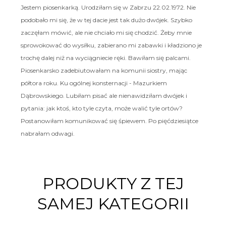
Jestem piosenkarką. Urodziłam się w Zabrzu 22.02.1972. Nie
podobało mi się, że w tej dacie jest tak dużo dwójek. Szybko
zaczęłam mówić, ale nie chciało mi się chodzić. Żeby mnie
sprowokować do wysiłku, zabierano mi zabawki i kładziono je
trochę dalej niż na wyciągniecie ręki. Bawiłam się palcami.
Piosenkarsko zadebiutowałam na komunii siostry, mając
półtora roku. Ku ogólnej konsternacji - Mazurkiem
Dąbrowskiego. Lubiłam pisać ale nienawidziłam dwójek i
pytania: jak ktoś, kto tyle czyta, może walić tyle ortów?
Postanowiłam komunikować się śpiewem. Po pięćdziesiątce
nabrałam odwagi.
PRODUKTY Z TEJ
SAMEJ KATEGORII