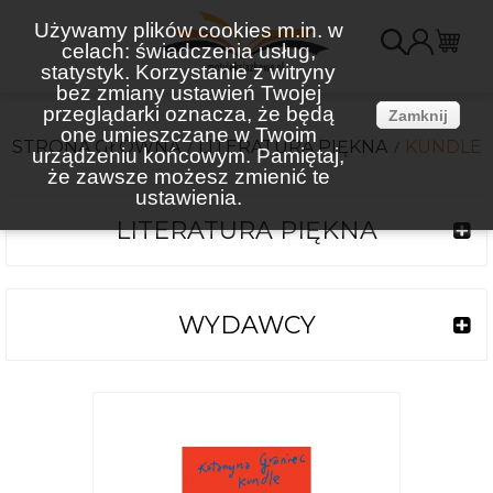
Używamy plików cookies m.in. w
celach: świadczenia usług,
K
statystyk. Korzystanie z witryny
bez zmiany ustawień Twojej
(
przeglądarki oznacza, że będą
Zamknij
one umieszczane w Twoim
STRONA GŁÓWNA
LITERATURA PIĘKNA
KUNDLE
urządzeniu końcowym. Pamiętaj,
że zawsze możesz zmienić te
ustawienia.
LITERATURA PIĘKNA
WYDAWCY