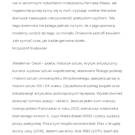
nie w skromnym lizbońskim mieszkaniu Fernada Pessoi, ale
najpewniej przejrzymy się w nich, czytając wielkie literackie
diariusze zapisujące rzeczywistość poetyckim szyfrem. Siła
tego dziennika nie polega jednak na tym, że z jego pomocą
możemy wrócić do tego, co minęło. Dniewnik potrafi bowiem
zatrzymać czas; jak każde genialne dzieło.
Krzysztof Rudowski
Waldemar Okoń – poeta, historyk sztuki, krytyk artystyczny,
kurator wystaw sztuki współczesnej, absolwent filologii polskiej
i historii sztuki Uniwersytetu Wrocławskiego, specjalizuje się w
historii sztuki XIX i XX wieku. Opublikował szereg książek oraz
kilkadziesiąt artykułów poświęconych tej epoce. Wydał również
dziewięć tomów poezji – ostatni, Jeszcze jeden tom wierszy
(wersja polsko-francuska) w roku 2021, scenariusz widowiska
teatralnego Antoni S., czyli Wieża Babel (1995) i cztery wybory
prozy poetyckiej. Poza tym książki prozatorskie: Max z drugiej
strony ulicy (2015), Jestem jak echo. Rok 1983 (2017), baśń dla