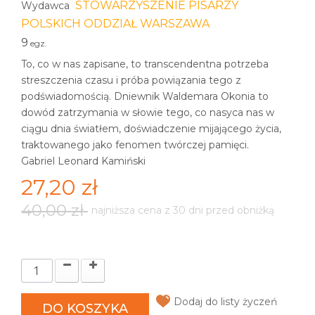
STOWARZYSZENIE PISARZY
Wydawca
POLSKICH ODDZIAŁ WARSZAWA
9
egz.
To, co w nas zapisane, to transcendentna potrzeba
streszczenia czasu i próba powiązania tego z
podświadomością. Dniewnik Waldemara Okonia to
dowód zatrzymania w słowie tego, co nasyca nas w
ciągu dnia światłem, doświadczenie mijającego życia,
traktowanego jako fenomen twórczej pamięci.
Gabriel Leonard Kamiński
27,20 zł
40,00 zł
najniższa cena z 30 dni przed obniżką
Dodaj do listy życzeń
DO KOSZYKA