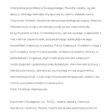
Interpretacje profesora Świegockiego, filozofa i poety, są jak
deszcz, którego łaknęła chyląca się ku ziemi, osłabła kania.
Ożywcze, świeże, cierpliwie odnawiają dostęp do poezji Adama
Mickiewicza, wręcz otwierają wciąż przez nieznane siły
przymykane wrota. O Mickiewiczu, jak się wydaje, większość z
nas niemal zapomniała, pozostawiając sobie jedynie jego
konterfekt wieszcza w postaci Pana Tadeusza. Problem mają z
tym między innymi nauczyciele, zwłaszcza licealni, którzy w
bibliotekach znajdują zbyt mało pożywki dla własnych
rozstrzygnięć i polonistycznej dydaktyki. Ale również krytycy i
literaturoznawcy, ponieważ wymykają im się argumenty
hermeneutyczne. Czas więc nowocześnie spojrzeć wstecz, bo
mimo wszystko chodzi o nasze jutro.
Piotr Müldner-Nieckowski
Kazimierz Świegocki (ur. 1943) – poeta, eseista, historyk
literatury i kultury, filozof. Ukończył studia polonistyczne na