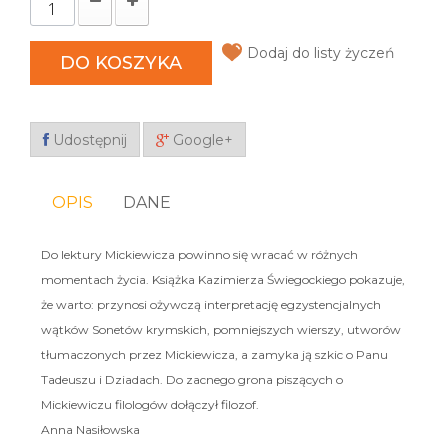
Dodaj do listy życzeń
DO KOSZYKA
Udostępnij
Google+
OPIS
DANE
Do lektury Mickiewicza powinno się wracać w różnych
momentach życia. Książka Kazimierza Świegockiego pokazuje,
że warto: przynosi ożywczą interpretację egzystencjalnych
wątków Sonetów krymskich, pomniejszych wierszy, utworów
tłumaczonych przez Mickiewicza, a zamyka ją szkic o Panu
Tadeuszu i Dziadach. Do zacnego grona piszących o
Mickiewiczu filologów dołączył filozof.
Anna Nasiłowska