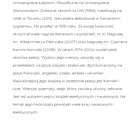
Uniwersytecie Łódzkim i filozoficzne na Uniwersytecie
Warszawskim. Doktorat obronił na UW (1986), habilitację na
UMK w Toruniu (2011). Jako poeta debiutował w harcerskim
tygodniku „Na przełaj” w 1959 roku. Za swoją twórczość
otrzymał wiele nagród literackich i wyróżnień, m.in. Nagrodę
im. Włodzimierza Pietrzaka (2007) oraz Nagrodę im. Cypriana
Kamila Norwida (2008). W latach 1974–2004 wydał sześć
zbiorów poezji. Wybory jego wierszy ukazały się w
przekładach na język rosyjski i białoruski. Był tłumaczony na
język francuski, angielski, czeski, serbski i ukraiński.
Najważniejszą jego książką w dziedzinie poezji jest Kamień i
czas. Wiersze, poematy, eseje, która zawiera utwory zebrane.
Jest też autorem pięciu książek eseistycznych i naukowych. Na
temat jego twórczości powstało wiele prac naukowych i
eseistycznych.