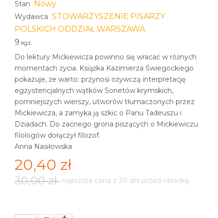
Nowy
Stan
STOWARZYSZENIE PISARZY
Wydawca
POLSKICH ODDZIAŁ WARSZAWA
9
egz.
Do lektury Mickiewicza powinno się wracać w różnych
momentach życia. Książka Kazimierza Świegockiego
pokazuje, że warto: przynosi ożywczą interpretację
egzystencjalnych wątków Sonetów krymskich,
pomniejszych wierszy, utworów tłumaczonych przez
Mickiewicza, a zamyka ją szkic o Panu Tadeuszu i
Dziadach. Do zacnego grona piszących o Mickiewiczu
filologów dołączył filozof.
Anna Nasiłowska
20,40 zł
30,00 zł
najniższa cena z 30 dni przed obniżką