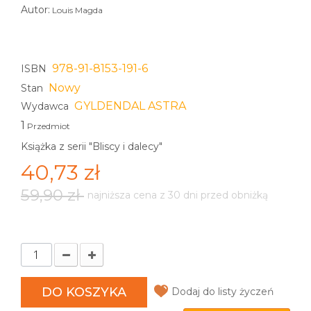
Autor:
Louis Magda
978-91-8153-191-6
ISBN
Nowy
Stan
GYLDENDAL ASTRA
Wydawca
1
Przedmiot
Książka z serii "Bliscy i dalecy"
40,73 zł
59,90 zł
najniższa cena z 30 dni przed obniżką
DO KOSZYKA
Dodaj do listy życzeń