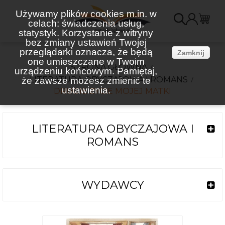
Używamy plików cookies m.in. w
celach: świadczenia usług,
K
statystyk. Korzystanie z witryny
bez zmiany ustawień Twojej
(
przeglądarki oznacza, że będą
Zamknij
one umieszczane w Twoim
STRONA GŁÓWNA
urządzeniu końcowym. Pamiętaj,
LITERATURA OBYCZAJOWA I ROMANS
że zawsze możesz zmienić te
ustawienia.
DRUGIE ŻYCIE MOJEJ MATKI
LITERATURA OBYCZAJOWA I
ROMANS
WYDAWCY