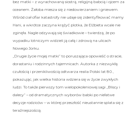
bez matki – z wyrachowaną siostrą, religijną babcią i ojcem za
oceanem. Żałoba miesza się z niedowierzaniem i gniewem.
Wśród ciał ofiar katastrofy nie udaje się zidentyfikować mamy
Hani, a wkrótce zaczyna krążyć plotka, że Elżbieta wcale nie
zginęła. Nagle odzywają się świadkowie – twierdzą, że po
wypadku lotniczym widzieli ją całą i zdrową na ulicach
Nowego Jorku.
„Drugie życie mojej matki” to poruszająca opowieść o stracie,
dorastaniu i rodzinnych tajemnicach. Autorka z niezwykłą
czułością i przenikliwością odtwarza realia Polski lat 80.,
pokazując, jak wielka historia wdziera się w życie zwykłych
ludzi. To także pierwszy tom wielopokoleniowej sagi „Bliscy i
dalecy” – od dramatycznych wyborów babki po niełatwe
decyzje rodziców – w której przeszłość nieustannie splata się z
teraźniejszością.