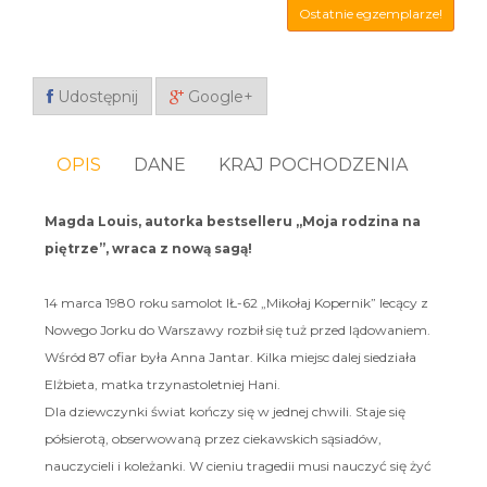
Ostatnie egzemplarze!
Udostępnij
Google+
OPIS
DANE
KRAJ POCHODZENIA
Magda Louis, autorka bestselleru „Moja rodzina na
piętrze”, wraca z nową sagą!
14 marca 1980 roku samolot IŁ-62 „Mikołaj Kopernik” lecący z
Nowego Jorku do Warszawy rozbił się tuż przed lądowaniem.
Wśród 87 ofiar była Anna Jantar. Kilka miejsc dalej siedziała
Elżbieta, matka trzynastoletniej Hani.
Dla dziewczynki świat kończy się w jednej chwili. Staje się
półsierotą, obserwowaną przez ciekawskich sąsiadów,
nauczycieli i koleżanki. W cieniu tragedii musi nauczyć się żyć