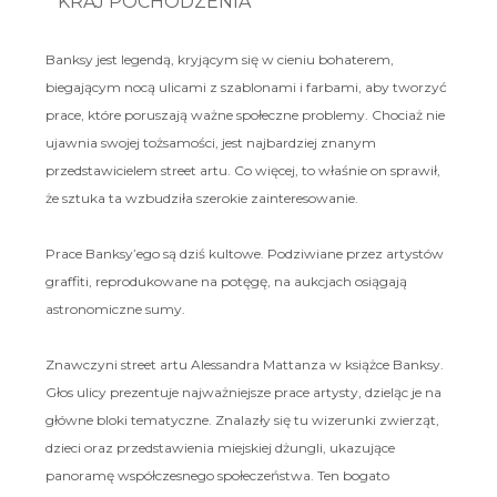
KRAJ POCHODZENIA
Banksy jest legendą, kryjącym się w cieniu bohaterem,
biegającym nocą ulicami z szablonami i farbami, aby tworzyć
prace, które poruszają ważne społeczne problemy. Chociaż nie
ujawnia swojej tożsamości, jest najbardziej znanym
przedstawicielem street artu. Co więcej, to właśnie on sprawił,
że sztuka ta wzbudziła szerokie zainteresowanie.
Prace Banksy’ego są dziś kultowe. Podziwiane przez artystów
graffiti, reprodukowane na potęgę, na aukcjach osiągają
astronomiczne sumy.
Znawczyni street artu Alessandra Mattanza w książce Banksy.
Głos ulicy prezentuje najważniejsze prace artysty, dzieląc je na
główne bloki tematyczne. Znalazły się tu wizerunki zwierząt,
dzieci oraz przedstawienia miejskiej dżungli, ukazujące
panoramę współczesnego społeczeństwa. Ten bogato