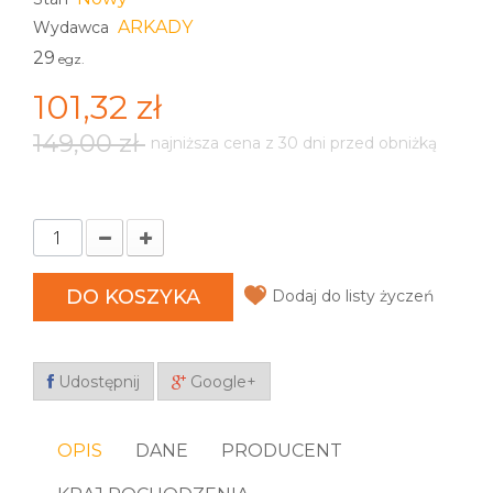
ARKADY
Wydawca
29
egz.
101,32 zł
149,00 zł
najniższa cena z 30 dni przed obniżką
DO KOSZYKA
Dodaj do listy życzeń
Udostępnij
Google+
OPIS
DANE
PRODUCENT