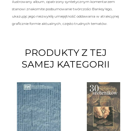
ilustrowany album, opatrzony syntetycznym komentarzem
stanowi znakomite podsumowanie twórczości Banksy'ego,
ukazując jego niezwykłą umiejętność oddawania w atrakcyjnej
graficznie formie aktualnych, często trudnych tematów.
PRODUKTY Z TEJ
SAMEJ KATEGORII