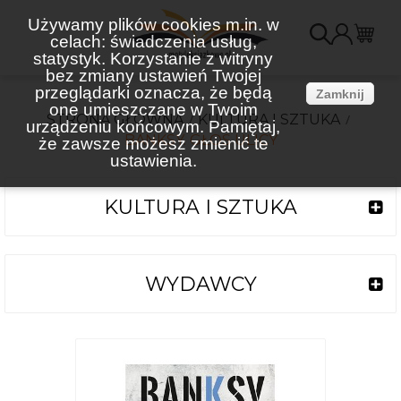
Używamy plików cookies m.in. w
celach: świadczenia usług,
K
statystyk. Korzystanie z witryny
bez zmiany ustawień Twojej
(
przeglądarki oznacza, że będą
Zamknij
one umieszczane w Twoim
STRONA GŁÓWNA
KULTURA I SZTUKA
urządzeniu końcowym. Pamiętaj,
BANKSY. GŁOS ULICY
że zawsze możesz zmienić te
ustawienia.
KULTURA I SZTUKA
WYDAWCY