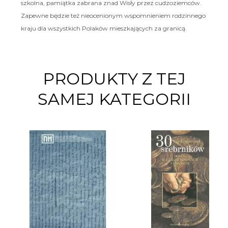
szkolna, pamiątka zabrana znad Wisły przez cudzoziemców.
Zapewne będzie też nieocenionym wspomnieniem rodzinnego
kraju dla wszystkich Polaków mieszkających za granicą.
PRODUKTY Z TEJ
SAMEJ KATEGORII