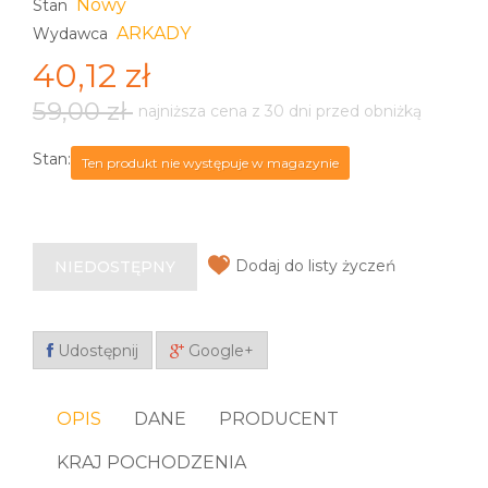
Nowy
Stan
ARKADY
Wydawca
40,12 zł
59,00 zł
najniższa cena z 30 dni przed obniżką
Stan:
Ten produkt nie występuje w magazynie
Dodaj do listy życzeń
NIEDOSTĘPNY
Udostępnij
Google+
OPIS
DANE
PRODUCENT
KRAJ POCHODZENIA