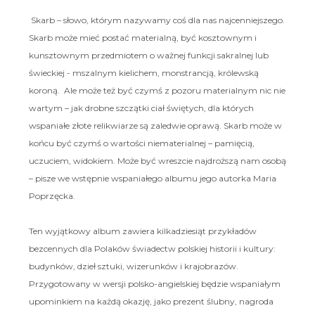
Skarb – słowo, którym nazywamy coś dla nas najcenniejszego.
Skarb może mieć postać materialną, być kosztownym i
kunsztownym przedmiotem o ważnej funkcji sakralnej lub
świeckiej - mszalnym kielichem, monstrancją, królewską
koroną. Ale może też być czymś z pozoru materialnym nic nie
wartym – jak drobne szczątki ciał świętych, dla których
wspaniałe złote relikwiarze są zaledwie oprawą. Skarb może w
końcu być czymś o wartości niematerialnej – pamięcią,
uczuciem, widokiem. Może być wreszcie najdroższą nam osobą
– pisze we wstępnie wspaniałego albumu jego autorka Maria
Poprzęcka.
Ten wyjątkowy album zawiera kilkadziesiąt przykładów
bezcennych dla Polaków świadectw polskiej historii i kultury:
budynków, dzieł sztuki, wizerunków i krajobrazów.
Przygotowany w wersji polsko-angielskiej będzie wspaniałym
upominkiem na każdą okazję, jako prezent ślubny, nagroda