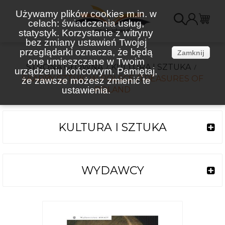
Używamy plików cookies m.in. w
celach: świadczenia usług,
K
statystyk. Korzystanie z witryny
bez zmiany ustawień Twojej
(
przeglądarki oznacza, że będą
Zamknij
one umieszczane w Twoim
STRONA GŁÓWNA
KULTURA I SZTUKA
urządzeniu końcowym. Pamiętaj,
SKARBY SZTUKI W POLSCE /TREASURES OF
że zawsze możesz zmienić te
ustawienia.
POLAND
KULTURA I SZTUKA
WYDAWCY